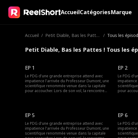
Accueil
Catégories
Marque
Accueil
/
Petit Diable, Bas les Pattes
/
Tous les épiso
!
Petit Diable, Bas les Pattes ! Tous les é
EP 1
EP 2
Le PDG d'une grande entreprise attend avec
Le PDG d'u
impatience l'arrivée du Professeur Dumont, une
impatience 
scientifique renommée venue dans la capitale
scientifiqu
pour accoucher. Lors de son vol, la rencontre
pour accouc
inattendue avec le fils et la mère du PDG
inattendue 
bouleverse tout. Le jeune garçon, curieux et
bouleverse 
espiègle, vole des objets personnels de la
espiègle, v
scientifique et détruit des documents essentiels
scientifiqu
EP 5
EP 6
à ses recherches. Le stress accumulé pendant
à ses rech
ce vol provoque un accouchement prématuré
ce vol pro
Le PDG d'une grande entreprise attend avec
Le PDG d'u
chez elle. À son arrivée à l'aéroport, le PDG
chez elle. À
impatience l'arrivée du Professeur Dumont, une
impatience 
découvre la situation tragique : la scientifique
découvre la 
scientifique renommée venue dans la capitale
scientifiqu
blessée et épuisée, tandis que son fils et sa
blessée et 