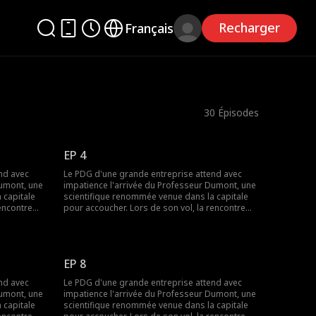
Recharger
Français
30
Épisodes
EP 4
nd avec
Le PDG d'une grande entreprise attend avec
Dumont, une
impatience l'arrivée du Professeur Dumont, une
 capitale
scientifique renommée venue dans la capitale
rencontre
pour accoucher. Lors de son vol, la rencontre
 PDG
inattendue avec le fils et la mère du PDG
ieux et
bouleverse tout. Le jeune garçon, curieux et
 de la
espiègle, vole des objets personnels de la
s essentiels
scientifique et détruit des documents essentiels
EP 8
é pendant
à ses recherches. Le stress accumulé pendant
rématuré
ce vol provoque un accouchement prématuré
nd avec
Le PDG d'une grande entreprise attend avec
 le PDG
chez elle. À son arrivée à l'aéroport, le PDG
Dumont, une
impatience l'arrivée du Professeur Dumont, une
entifique
découvre la situation tragique : la scientifique
 capitale
scientifique renommée venue dans la capitale
ls et sa
blessée et épuisée, tandis que son fils et sa