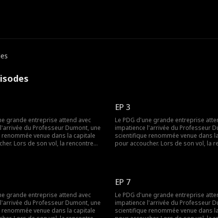
des
pisodes
EP 3
ne grande entreprise attend avec
Le PDG d'une grande entreprise atte
l'arrivée du Professeur Dumont, une
impatience l'arrivée du Professeur 
e renommée venue dans la capitale
scientifique renommée venue dans la
her. Lors de son vol, la rencontre
pour accoucher. Lors de son vol, la 
avec le fils et la mère du PDG
inattendue avec le fils et la mère du
tout. Le jeune garçon, curieux et
bouleverse tout. Le jeune garçon, cur
ole des objets personnels de la
espiègle, vole des objets personnels
e et détruit des documents essentiels
scientifique et détruit des document
EP 7
erches. Le stress accumulé pendant
à ses recherches. Le stress accumul
voque un accouchement prématuré
ce vol provoque un accouchement p
ne grande entreprise attend avec
Le PDG d'une grande entreprise atte
 son arrivée à l'aéroport, le PDG
chez elle. À son arrivée à l'aéroport,
l'arrivée du Professeur Dumont, une
impatience l'arrivée du Professeur 
situation tragique : la scientifique
découvre la situation tragique : la sci
e renommée venue dans la capitale
scientifique renommée venue dans la
épuisée, tandis que son fils et sa
blessée et épuisée, tandis que son fi