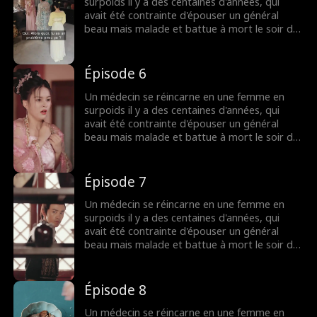
général, maintenant insécurisé, implore son
surpoids il y a des centaines d'années, qui
attention...
avait été contrainte d'épouser un général
beau mais malade et battue à mort le soir de
son mariage. Promettant de venger son
fantôme, l'âme moderne décide de profiter
pleinement de cette nouvelle vie en se
Épisode 6
concentrant sur sa carrière. Finalement, elle
devient belle et réussie, tandis que son mari
Un médecin se réincarne en une femme en
général, maintenant insécurisé, implore son
surpoids il y a des centaines d'années, qui
attention...
avait été contrainte d'épouser un général
beau mais malade et battue à mort le soir de
son mariage. Promettant de venger son
fantôme, l'âme moderne décide de profiter
pleinement de cette nouvelle vie en se
Épisode 7
concentrant sur sa carrière. Finalement, elle
devient belle et réussie, tandis que son mari
Un médecin se réincarne en une femme en
général, maintenant insécurisé, implore son
surpoids il y a des centaines d'années, qui
attention...
avait été contrainte d'épouser un général
beau mais malade et battue à mort le soir de
son mariage. Promettant de venger son
fantôme, l'âme moderne décide de profiter
pleinement de cette nouvelle vie en se
Épisode 8
concentrant sur sa carrière. Finalement, elle
devient belle et réussie, tandis que son mari
Un médecin se réincarne en une femme en