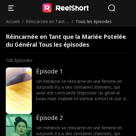
Accueil
/
Réincarnée en Tant q
/
Tous les épisodes
ue la Mariée Potelée
Réincarnée en Tant que la Mariée Potelée
du Général
du Général Tous les épisodes
100
Épisodes
Épisode 1
Un médecin se réincarne en une femme en
surpoids il y a des centaines d'années, qui
avait été contrainte d'épouser un général
beau mais malade et battue à mort le soir de
son mariage. Promettant de venger son
fantôme, l'âme moderne décide de profiter
pleinement de cette nouvelle vie en se
Épisode 2
concentrant sur sa carrière. Finalement, elle
devient belle et réussie, tandis que son mari
Un médecin se réincarne en une femme en
général, maintenant insécurisé, implore son
surpoids il y a des centaines d'années, qui