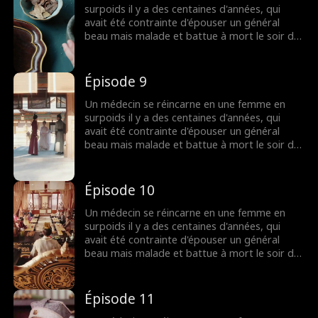
général, maintenant insécurisé, implore son
surpoids il y a des centaines d'années, qui
attention...
avait été contrainte d'épouser un général
beau mais malade et battue à mort le soir de
son mariage. Promettant de venger son
fantôme, l'âme moderne décide de profiter
pleinement de cette nouvelle vie en se
Épisode 9
concentrant sur sa carrière. Finalement, elle
devient belle et réussie, tandis que son mari
Un médecin se réincarne en une femme en
général, maintenant insécurisé, implore son
surpoids il y a des centaines d'années, qui
attention...
avait été contrainte d'épouser un général
beau mais malade et battue à mort le soir de
son mariage. Promettant de venger son
fantôme, l'âme moderne décide de profiter
pleinement de cette nouvelle vie en se
Épisode 10
concentrant sur sa carrière. Finalement, elle
devient belle et réussie, tandis que son mari
Un médecin se réincarne en une femme en
général, maintenant insécurisé, implore son
surpoids il y a des centaines d'années, qui
attention...
avait été contrainte d'épouser un général
beau mais malade et battue à mort le soir de
son mariage. Promettant de venger son
fantôme, l'âme moderne décide de profiter
pleinement de cette nouvelle vie en se
Épisode 11
concentrant sur sa carrière. Finalement, elle