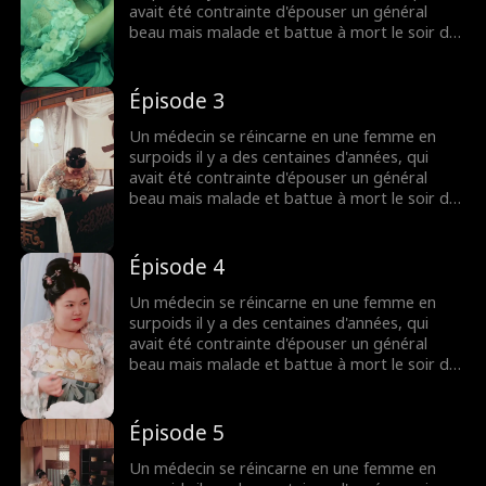
attention...
avait été contrainte d'épouser un général
beau mais malade et battue à mort le soir de
son mariage. Promettant de venger son
fantôme, l'âme moderne décide de profiter
pleinement de cette nouvelle vie en se
Épisode 3
concentrant sur sa carrière. Finalement, elle
devient belle et réussie, tandis que son mari
Un médecin se réincarne en une femme en
général, maintenant insécurisé, implore son
surpoids il y a des centaines d'années, qui
attention...
avait été contrainte d'épouser un général
beau mais malade et battue à mort le soir de
son mariage. Promettant de venger son
fantôme, l'âme moderne décide de profiter
pleinement de cette nouvelle vie en se
Épisode 4
concentrant sur sa carrière. Finalement, elle
devient belle et réussie, tandis que son mari
Un médecin se réincarne en une femme en
général, maintenant insécurisé, implore son
surpoids il y a des centaines d'années, qui
attention...
avait été contrainte d'épouser un général
beau mais malade et battue à mort le soir de
son mariage. Promettant de venger son
fantôme, l'âme moderne décide de profiter
pleinement de cette nouvelle vie en se
Épisode 5
concentrant sur sa carrière. Finalement, elle
devient belle et réussie, tandis que son mari
Un médecin se réincarne en une femme en