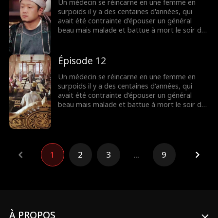
devient belle et réussie, tandis que son mari
Un médecin se réincarne en une femme en
général, maintenant insécurisé, implore son
surpoids il y a des centaines d'années, qui
attention...
avait été contrainte d'épouser un général
beau mais malade et battue à mort le soir de
son mariage. Promettant de venger son
fantôme, l'âme moderne décide de profiter
pleinement de cette nouvelle vie en se
Épisode 12
concentrant sur sa carrière. Finalement, elle
devient belle et réussie, tandis que son mari
Un médecin se réincarne en une femme en
général, maintenant insécurisé, implore son
surpoids il y a des centaines d'années, qui
attention...
avait été contrainte d'épouser un général
beau mais malade et battue à mort le soir de
son mariage. Promettant de venger son
fantôme, l'âme moderne décide de profiter
pleinement de cette nouvelle vie en se
concentrant sur sa carrière. Finalement, elle
devient belle et réussie, tandis que son mari
1
2
3
...
9
général, maintenant insécurisé, implore son
attention...
À PROPOS