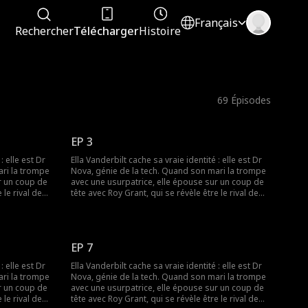
Français
Rechercher
Télécharger
Histoire
69
Épisodes
EP 3
: elle est Dr
Ella Vanderbilt cache sa vraie identité : elle est Dr
ari la trompe
Nova, génie de la tech. Quand son mari la trompe
r un coup de
avec une usurpatrice, elle épouse sur un coup de
 le rival de
tête avec Roy Grant, qui se révèle être le rival de
ex infidèle et
son ex ! Ensemble, ils vont affronter l'ex infidèle et
.
l'usurpatrice pour le contrat du siècle.
EP 7
: elle est Dr
Ella Vanderbilt cache sa vraie identité : elle est Dr
ari la trompe
Nova, génie de la tech. Quand son mari la trompe
r un coup de
avec une usurpatrice, elle épouse sur un coup de
 le rival de
tête avec Roy Grant, qui se révèle être le rival de