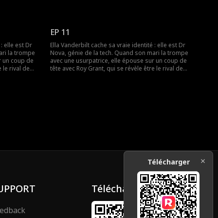
ex infidèle et
son ex ! Ensemble, ils vont affronter l'ex infidèle et
.
l'usurpatrice pour le contrat du siècle.
EP 11
: elle est Dr
Ella Vanderbilt cache sa vraie identité : elle est Dr
ari la trompe
Nova, génie de la tech. Quand son mari la trompe
r un coup de
avec une usurpatrice, elle épouse sur un coup de
 le rival de
tête avec Roy Grant, qui se révèle être le rival de
ex infidèle et
son ex ! Ensemble, ils vont affronter l'ex infidèle et
.
l'usurpatrice pour le contrat du siècle.
Télécharger
UPPORT
Télécharger
edback