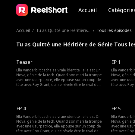
Accueil
Catégorie
Accueil
/
Tu as Quitté une Héritière
/
Tous les épisodes
de Génie
Tu as Quitté une Héritière de Génie Tous l
Teaser
EP 1
Ella Vanderbilt cache sa vraie identité : elle est Dr
Ella Vanderbilt
Nova, génie de la tech. Quand son mari la trompe
Nova, génie d
avec une usurpatrice, elle épouse sur un coup de
avec une usur
tête avec Roy Grant, qui se révèle être le rival de
tête avec Roy 
son ex ! Ensemble, ils vont affronter l'ex infidèle et
son ex ! Ensemb
l'usurpatrice pour le contrat du siècle.
l'usurpatrice 
EP 4
EP 5
Ella Vanderbilt cache sa vraie identité : elle est Dr
Ella Vanderbilt
Nova, génie de la tech. Quand son mari la trompe
Nova, génie d
avec une usurpatrice, elle épouse sur un coup de
avec une usur
tête avec Roy Grant, qui se révèle être le rival de
tête avec Roy 