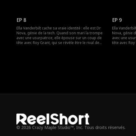
son ex ! Ensemble, ils vont affronter l'ex infidèle et
son ex ! Ensemb
l'usurpatrice pour le contrat du siècle.
l'usurpatrice 
EP 8
EP 9
Ella Vanderbilt cache sa vraie identité : elle est Dr
Ella Vanderbilt
Nova, génie de la tech. Quand son mari la trompe
Nova, génie d
avec une usurpatrice, elle épouse sur un coup de
avec une usur
tête avec Roy Grant, qui se révèle être le rival de
tête avec Roy 
son ex ! Ensemble, ils vont affronter l'ex infidèle et
son ex ! Ensemb
l'usurpatrice pour le contrat du siècle.
l'usurpatrice 
© 2026 Crazy Maple Studio™, Inc. Tous droits réservés.