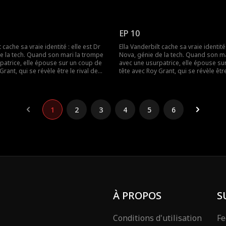
le, ils vont affronter l'ex infidèle et
son ex ! Ensemble, ils vont affronter l'
pour le contrat du siècle.
l'usurpatrice pour le contrat du siècle
EP 10
 cache sa vraie identité : elle est Dr
Ella Vanderbilt cache sa vraie identité 
e la tech. Quand son mari la trompe
Nova, génie de la tech. Quand son m
patrice, elle épouse sur un coup de
avec une usurpatrice, elle épouse su
Grant, qui se révèle être le rival de
tête avec Roy Grant, qui se révèle être
le, ils vont affronter l'ex infidèle et
son ex ! Ensemble, ils vont affronter l'
pour le contrat du siècle.
l'usurpatrice pour le contrat du siècle
1
2
3
4
5
6
À PROPOS
S
Conditions d'utilisation
Fe