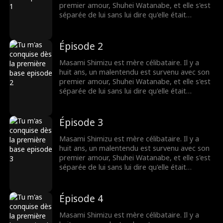
premier amour, Shuhei Watanabe, et elle s'est
séparée de lui sans lui dire qu'elle était
enceinte. Huit ans plus tard, Shuhei devient le
plus jeune MVP de l'histoire du baseball et est
transféré dans une nouvelle équipe. Les
Épisode 2
rouages du destin se remettent en marche.
Lorsqu'ils se retrouvent au stade, pourront-ils
Masami Shimizu est mère célibataire. Il y a
dissiper le malentendu et se reconnecter ?
huit ans, un malentendu est survenu avec son
premier amour, Shuhei Watanabe, et elle s'est
séparée de lui sans lui dire qu'elle était
enceinte. Huit ans plus tard, Shuhei devient le
plus jeune MVP de l'histoire du baseball et est
transféré dans une nouvelle équipe. Les
Épisode 3
rouages du destin se remettent en marche.
Lorsqu'ils se retrouvent au stade, pourront-ils
Masami Shimizu est mère célibataire. Il y a
dissiper le malentendu et se reconnecter ?
huit ans, un malentendu est survenu avec son
premier amour, Shuhei Watanabe, et elle s'est
séparée de lui sans lui dire qu'elle était
enceinte. Huit ans plus tard, Shuhei devient le
plus jeune MVP de l'histoire du baseball et est
transféré dans une nouvelle équipe. Les
Épisode 4
rouages du destin se remettent en marche.
Lorsqu'ils se retrouvent au stade, pourront-ils
Masami Shimizu est mère célibataire. Il y a