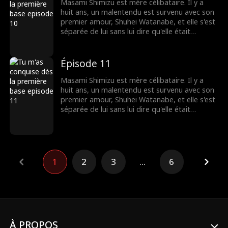
Lorsqu'ils se retrouvent au stade, pourront-ils
Masami Shimizu est mère célibataire. Il y a
dissiper le malentendu et se reconnecter ?
huit ans, un malentendu est survenu avec son
premier amour, Shuhei Watanabe, et elle s'est
séparée de lui sans lui dire qu'elle était
enceinte. Huit ans plus tard, Shuhei devient le
plus jeune MVP de l'histoire du baseball et est
transféré dans une nouvelle équipe. Les
Épisode 11
rouages du destin se remettent en marche.
Lorsqu'ils se retrouvent au stade, pourront-ils
Masami Shimizu est mère célibataire. Il y a
dissiper le malentendu et se reconnecter ?
huit ans, un malentendu est survenu avec son
premier amour, Shuhei Watanabe, et elle s'est
séparée de lui sans lui dire qu'elle était
enceinte. Huit ans plus tard, Shuhei devient le
plus jeune MVP de l'histoire du baseball et est
transféré dans une nouvelle équipe. Les
rouages du destin se remettent en marche.
Lorsqu'ils se retrouvent au stade, pourront-ils
1
2
3
...
6
dissiper le malentendu et se reconnecter ?
À PROPOS