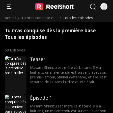
Accueil
/
Tu m'as conquise dès
/
Tous les épisodes
la première base
Tu m'as conquise dès la première base
Tous les épisodes
69
Épisodes
Teaser
Masami Shimizu est mère célibataire. Il y a
huit ans, un malentendu est survenu avec son
premier amour, Shuhei Watanabe, et elle s'est
séparée de lui sans lui dire qu'elle était
enceinte. Huit ans plus tard, Shuhei devient le
plus jeune MVP de l'histoire du baseball et est
transféré dans une nouvelle équipe. Les
Épisode 1
rouages du destin se remettent en marche.
Lorsqu'ils se retrouvent au stade, pourront-ils
Masami Shimizu est mère célibataire. Il y a
dissiper le malentendu et se reconnecter ?
huit ans, un malentendu est survenu avec son