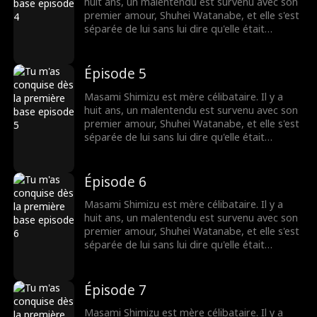
dissiper le malentendu et se reconnecter ?
huit ans, un malentendu est survenu avec son
premier amour, Shuhei Watanabe, et elle s'est
séparée de lui sans lui dire qu'elle était
enceinte. Huit ans plus tard, Shuhei devient le
plus jeune MVP de l'histoire du baseball et est
transféré dans une nouvelle équipe. Les
Épisode 5
rouages du destin se remettent en marche.
Lorsqu'ils se retrouvent au stade, pourront-ils
Masami Shimizu est mère célibataire. Il y a
dissiper le malentendu et se reconnecter ?
huit ans, un malentendu est survenu avec son
premier amour, Shuhei Watanabe, et elle s'est
séparée de lui sans lui dire qu'elle était
enceinte. Huit ans plus tard, Shuhei devient le
plus jeune MVP de l'histoire du baseball et est
transféré dans une nouvelle équipe. Les
Épisode 6
rouages du destin se remettent en marche.
Lorsqu'ils se retrouvent au stade, pourront-ils
Masami Shimizu est mère célibataire. Il y a
dissiper le malentendu et se reconnecter ?
huit ans, un malentendu est survenu avec son
premier amour, Shuhei Watanabe, et elle s'est
séparée de lui sans lui dire qu'elle était
enceinte. Huit ans plus tard, Shuhei devient le
plus jeune MVP de l'histoire du baseball et est
transféré dans une nouvelle équipe. Les
Épisode 7
rouages du destin se remettent en marche.
Lorsqu'ils se retrouvent au stade, pourront-ils
Masami Shimizu est mère célibataire. Il y a