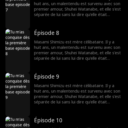
dissiper le malentendu et se reconnecter ?
huit ans, un malentendu est survenu avec son
premier amour, Shuhei Watanabe, et elle s'est
séparée de lui sans lui dire qu'elle était
enceinte. Huit ans plus tard, Shuhei devient le
plus jeune MVP de l'histoire du baseball et est
transféré dans une nouvelle équipe. Les
Épisode 8
rouages du destin se remettent en marche.
Lorsqu'ils se retrouvent au stade, pourront-ils
Masami Shimizu est mère célibataire. Il y a
dissiper le malentendu et se reconnecter ?
huit ans, un malentendu est survenu avec son
premier amour, Shuhei Watanabe, et elle s'est
séparée de lui sans lui dire qu'elle était
enceinte. Huit ans plus tard, Shuhei devient le
plus jeune MVP de l'histoire du baseball et est
transféré dans une nouvelle équipe. Les
Épisode 9
rouages du destin se remettent en marche.
Lorsqu'ils se retrouvent au stade, pourront-ils
Masami Shimizu est mère célibataire. Il y a
dissiper le malentendu et se reconnecter ?
huit ans, un malentendu est survenu avec son
premier amour, Shuhei Watanabe, et elle s'est
séparée de lui sans lui dire qu'elle était
enceinte. Huit ans plus tard, Shuhei devient le
plus jeune MVP de l'histoire du baseball et est
transféré dans une nouvelle équipe. Les
Épisode 10
rouages du destin se remettent en marche.