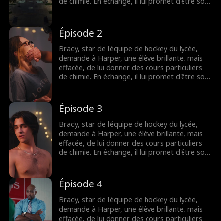
de chimie. En échange, il lui promet d'être son
faux petit ami, de lui apprendre à flirter et de
l'aider à séduire le garçon qui lui plaît. Mais
que se passera-t-il lorsque leur attirance
Épisode 2
deviendra impossible à ignorer ?
Brady, star de l'équipe de hockey du lycée,
demande à Harper, une élève brillante, mais
effacée, de lui donner des cours particuliers
de chimie. En échange, il lui promet d'être son
faux petit ami, de lui apprendre à flirter et de
l'aider à séduire le garçon qui lui plaît. Mais
que se passera-t-il lorsque leur attirance
Épisode 3
deviendra impossible à ignorer ?
Brady, star de l'équipe de hockey du lycée,
demande à Harper, une élève brillante, mais
effacée, de lui donner des cours particuliers
de chimie. En échange, il lui promet d'être son
faux petit ami, de lui apprendre à flirter et de
l'aider à séduire le garçon qui lui plaît. Mais
que se passera-t-il lorsque leur attirance
Épisode 4
deviendra impossible à ignorer ?
Brady, star de l'équipe de hockey du lycée,
demande à Harper, une élève brillante, mais
effacée, de lui donner des cours particuliers