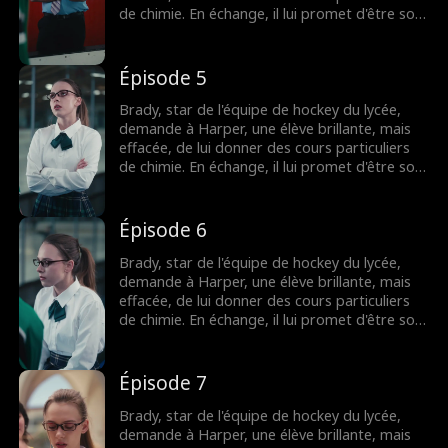
de chimie. En échange, il lui promet d'être son
faux petit ami, de lui apprendre à flirter et de
l'aider à séduire le garçon qui lui plaît. Mais
que se passera-t-il lorsque leur attirance
Épisode 5
deviendra impossible à ignorer ?
Brady, star de l'équipe de hockey du lycée,
demande à Harper, une élève brillante, mais
effacée, de lui donner des cours particuliers
de chimie. En échange, il lui promet d'être son
faux petit ami, de lui apprendre à flirter et de
l'aider à séduire le garçon qui lui plaît. Mais
que se passera-t-il lorsque leur attirance
Épisode 6
deviendra impossible à ignorer ?
Brady, star de l'équipe de hockey du lycée,
demande à Harper, une élève brillante, mais
effacée, de lui donner des cours particuliers
de chimie. En échange, il lui promet d'être son
faux petit ami, de lui apprendre à flirter et de
l'aider à séduire le garçon qui lui plaît. Mais
que se passera-t-il lorsque leur attirance
Épisode 7
deviendra impossible à ignorer ?
Brady, star de l'équipe de hockey du lycée,
demande à Harper, une élève brillante, mais