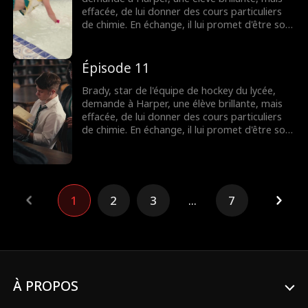
effacée, de lui donner des cours particuliers
de chimie. En échange, il lui promet d'être son
faux petit ami, de lui apprendre à flirter et de
l'aider à séduire le garçon qui lui plaît. Mais
que se passera-t-il lorsque leur attirance
Épisode 11
deviendra impossible à ignorer ?
Brady, star de l'équipe de hockey du lycée,
demande à Harper, une élève brillante, mais
effacée, de lui donner des cours particuliers
de chimie. En échange, il lui promet d'être son
faux petit ami, de lui apprendre à flirter et de
l'aider à séduire le garçon qui lui plaît. Mais
que se passera-t-il lorsque leur attirance
deviendra impossible à ignorer ?
1
2
3
...
7
À PROPOS