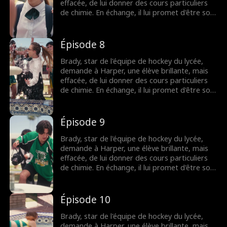
effacée, de lui donner des cours particuliers
de chimie. En échange, il lui promet d'être son
faux petit ami, de lui apprendre à flirter et de
l'aider à séduire le garçon qui lui plaît. Mais
que se passera-t-il lorsque leur attirance
Épisode 8
deviendra impossible à ignorer ?
Brady, star de l'équipe de hockey du lycée,
demande à Harper, une élève brillante, mais
effacée, de lui donner des cours particuliers
de chimie. En échange, il lui promet d'être son
faux petit ami, de lui apprendre à flirter et de
l'aider à séduire le garçon qui lui plaît. Mais
que se passera-t-il lorsque leur attirance
Épisode 9
deviendra impossible à ignorer ?
Brady, star de l'équipe de hockey du lycée,
demande à Harper, une élève brillante, mais
effacée, de lui donner des cours particuliers
de chimie. En échange, il lui promet d'être son
faux petit ami, de lui apprendre à flirter et de
l'aider à séduire le garçon qui lui plaît. Mais
que se passera-t-il lorsque leur attirance
Épisode 10
deviendra impossible à ignorer ?
Brady, star de l'équipe de hockey du lycée,
demande à Harper, une élève brillante, mais