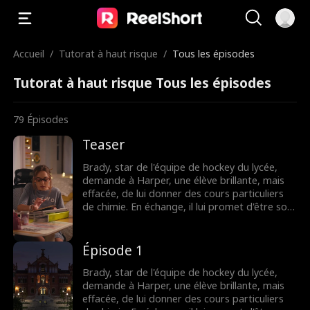
Accueil
/
Tutorat à haut risque
/
Tous les épisodes
Tutorat à haut risque Tous les épisodes
79
Épisodes
Teaser
Brady, star de l'équipe de hockey du lycée,
demande à Harper, une élève brillante, mais
effacée, de lui donner des cours particuliers
de chimie. En échange, il lui promet d'être son
faux petit ami, de lui apprendre à flirter et de
l'aider à séduire le garçon qui lui plaît. Mais
que se passera-t-il lorsque leur attirance
Épisode 1
deviendra impossible à ignorer ?
Brady, star de l'équipe de hockey du lycée,
demande à Harper, une élève brillante, mais
effacée, de lui donner des cours particuliers