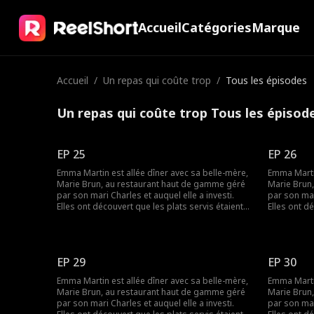
Accueil
Catégories
Marque
Accueil
/
Un repas qui coûte trop
/
Tous les épisodes
Un repas qui coûte trop Tous les épisod
EP 25
EP 26
Emma Martin est allée dîner avec sa belle-mère,
Emma Martin
Marie Brun, au restaurant haut de gamme géré
Marie Brun
par son mari Charles et auquel elle a investi.
par son mar
Elles ont découvert que les plats servis étaient
Elles ont d
préparés à l'avance. Elles voulaient demander
préparés à 
des explications mais ont été humiliées par la
des explica
maîtresse de Charles, Lily Colin. Plus tard, Marie
maîtresse de Char
Brun a été assassinée par Lily. Emma était triste
Brun a été 
EP 29
EP 30
et s'est décidée à venger sa belle-mère.
et s'est dé
Finalement, Emma, la vraie PDG, a réussi à
Finalement,
Emma Martin est allée dîner avec sa belle-mère,
Emma Martin
traduire les deux coupables en justice et à se
traduire le
Marie Brun, au restaurant haut de gamme géré
Marie Brun
lancer dans une nouvelle vie.
lancer dans
par son mari Charles et auquel elle a investi.
par son mar