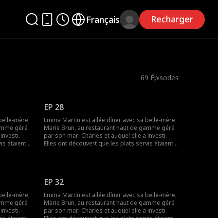
Recharger
Français
69
Épisodes
EP 28
belle-mère,
Emma Martin est allée dîner avec sa belle-mère,
gamme géré
Marie Brun, au restaurant haut de gamme géré
investi.
par son mari Charles et auquel elle a investi.
is étaient
Elles ont découvert que les plats servis étaient
 demander
préparés à l'avance. Elles voulaient demander
es par la
des explications mais ont été humiliées par la
maîtresse de Charles, Lily Colin. Plus tard, Marie
tait triste
Brun a été assassinée par Lily. Emma était triste
EP 32
re.
et s'est décidée à venger sa belle-mère.
ssi à
Finalement, Emma, la vraie PDG, a réussi à
belle-mère,
Emma Martin est allée dîner avec sa belle-mère,
e et à se
traduire les deux coupables en justice et à se
gamme géré
Marie Brun, au restaurant haut de gamme géré
lancer dans une nouvelle vie.
investi.
par son mari Charles et auquel elle a investi.