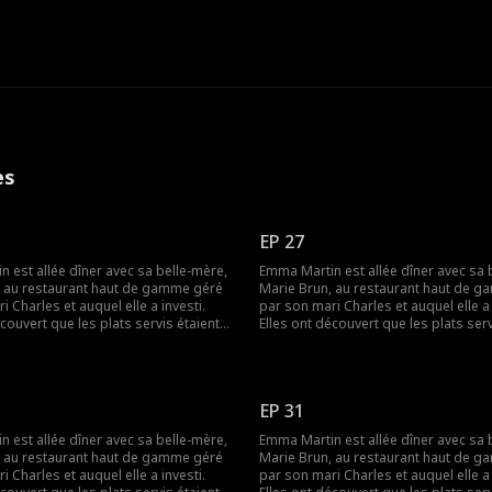
es
EP 27
 est allée dîner avec sa belle-mère,
Emma Martin est allée dîner avec sa 
, au restaurant haut de gamme géré
Marie Brun, au restaurant haut de 
i Charles et auquel elle a investi.
par son mari Charles et auquel elle a 
écouvert que les plats servis étaient
Elles ont découvert que les plats serv
l'avance. Elles voulaient demander
préparés à l'avance. Elles voulaient
tions mais ont été humiliées par la
des explications mais ont été humilié
les, Lily Colin. Plus tard, Marie
maîtresse de Charles, Lily Colin. Plus tard, Marie
assassinée par Lily. Emma était triste
Brun a été assassinée par Lily. Emma é
EP 31
cidée à venger sa belle-mère.
et s'est décidée à venger sa belle-mè
 Emma, la vraie PDG, a réussi à
Finalement, Emma, la vraie PDG, a réu
 est allée dîner avec sa belle-mère,
Emma Martin est allée dîner avec sa 
s deux coupables en justice et à se
traduire les deux coupables en justic
, au restaurant haut de gamme géré
Marie Brun, au restaurant haut de 
 une nouvelle vie.
lancer dans une nouvelle vie.
i Charles et auquel elle a investi.
par son mari Charles et auquel elle a 