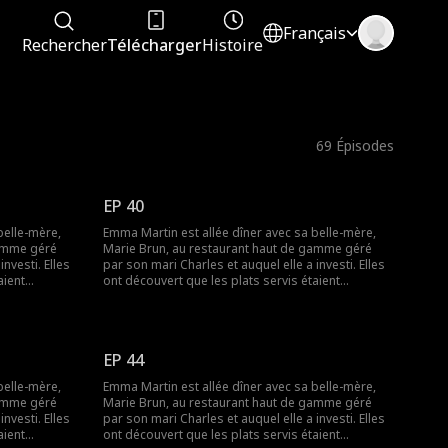
Français
Rechercher
Télécharger
Histoire
69
Épisodes
EP 40
belle-mère,
Emma Martin est allée dîner avec sa belle-mère,
gamme géré
Marie Brun, au restaurant haut de gamme géré
nvesti. Elles
par son mari Charles et auquel elle a investi. Elles
aient
ont découvert que les plats servis étaient
 demander des
préparés à l'avance. Elles voulaient demander des
ar la
explications mais ont été humiliées par la
maîtresse de Charles, Lily Colin. Plus tard, Marie
tait triste et
Brun a été assassinée par Lily. Emma était triste et
EP 44
. Finalement,
s'est décidée à venger sa belle-mère. Finalement,
re les deux
Emma, la vraie PDG, a réussi à traduire les deux
belle-mère,
Emma Martin est allée dîner avec sa belle-mère,
dans une
coupables en justice et à se lancer dans une
gamme géré
Marie Brun, au restaurant haut de gamme géré
nouvelle vie.
nvesti. Elles
par son mari Charles et auquel elle a investi. Elles
aient
ont découvert que les plats servis étaient