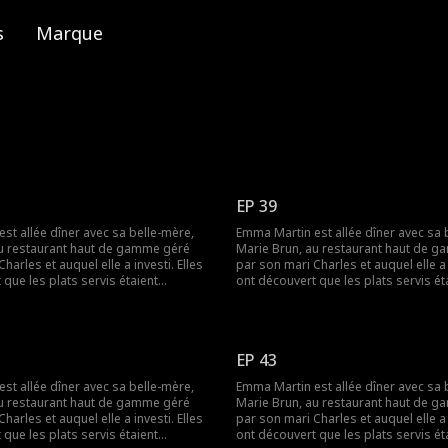
s
Marque
EP 39
st allée dîner avec sa belle-mère,
Emma Martin est allée dîner avec sa 
au restaurant haut de gamme géré
Marie Brun, au restaurant haut de 
harles et auquel elle a investi. Elles
par son mari Charles et auquel elle a i
que les plats servis étaient
ont découvert que les plats servis ét
avance. Elles voulaient demander des
préparés à l'avance. Elles voulaient
ais ont été humiliées par la
explications mais ont été humiliées p
 Lily Colin. Plus tard, Marie
maîtresse de Charles, Lily Colin. Plus tard, Marie
assinée par Lily. Emma était triste et
Brun a été assassinée par Lily. Emma é
EP 43
 à venger sa belle-mère. Finalement,
s'est décidée à venger sa belle-mère
e PDG, a réussi à traduire les deux
Emma, la vraie PDG, a réussi à tradui
st allée dîner avec sa belle-mère,
Emma Martin est allée dîner avec sa 
justice et à se lancer dans une
coupables en justice et à se lancer 
au restaurant haut de gamme géré
Marie Brun, au restaurant haut de 
nouvelle vie.
harles et auquel elle a investi. Elles
par son mari Charles et auquel elle a i
que les plats servis étaient
ont découvert que les plats servis ét