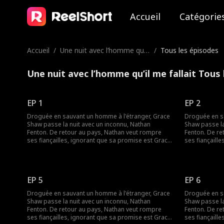
Accueil
Catégorie
Accueil
/
Une nuit avec l’homme qu’il
/
Tous les épisodes
me fallait
Une nuit avec l’homme qu’il me fallait Tous
EP 1
EP 2
Droguée en sauvant un homme à l'étranger, Grace
Droguée en sa
Shaw passe la nuit avec un inconnu, Nathan
Shaw passe la
Fenton. De retour au pays, Nathan veut rompre
Fenton. De re
ses fiançailles, ignorant que sa promise est Grace.
ses fiançaill
Pour sauver l'entreprise familiale, elle l'oblige à
Pour sauver l'e
maintenir leur engagement. Entre secrets,
maintenir leu
identités cachées et malentendus, le destin les
identités cac
sépare jusqu'à ce que la vérité éclate et laisse
sépare jusqu'à
EP 5
EP 6
enfin place à l'amour.
enfin place à 
Droguée en sauvant un homme à l'étranger, Grace
Droguée en sa
Shaw passe la nuit avec un inconnu, Nathan
Shaw passe la
Fenton. De retour au pays, Nathan veut rompre
Fenton. De re
ses fiançailles, ignorant que sa promise est Grace.
ses fiançaill