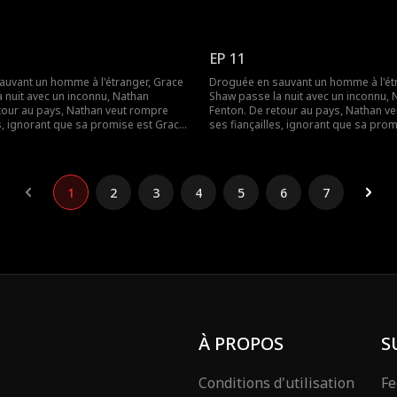
ntreprise familiale, elle l'oblige à
Pour sauver l'entreprise familiale, elle
r engagement. Entre secrets,
maintenir leur engagement. Entre sec
hées et malentendus, le destin les
identités cachées et malentendus, le 
 ce que la vérité éclate et laisse
sépare jusqu'à ce que la vérité éclate
EP 11
l'amour.
enfin place à l'amour.
uvant un homme à l'étranger, Grace
Droguée en sauvant un homme à l'ét
 nuit avec un inconnu, Nathan
Shaw passe la nuit avec un inconnu, 
tour au pays, Nathan veut rompre
Fenton. De retour au pays, Nathan v
es, ignorant que sa promise est Grace.
ses fiançailles, ignorant que sa prom
ntreprise familiale, elle l'oblige à
Pour sauver l'entreprise familiale, elle
r engagement. Entre secrets,
maintenir leur engagement. Entre sec
hées et malentendus, le destin les
identités cachées et malentendus, le 
 ce que la vérité éclate et laisse
sépare jusqu'à ce que la vérité éclate
1
2
3
4
5
6
7
l'amour.
enfin place à l'amour.
À PROPOS
S
Conditions d'utilisation
Fe