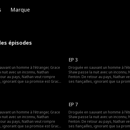
s
Marque
 les épisodes
EP 3
uvant un homme à l'étranger, Grace
Droguée en sauvant un homme à l'ét
 nuit avec un inconnu, Nathan
Shaw passe la nuit avec un inconnu, 
tour au pays, Nathan veut rompre
Fenton. De retour au pays, Nathan v
es, ignorant que sa promise est Grace.
ses fiançailles, ignorant que sa prom
ntreprise familiale, elle l'oblige à
Pour sauver l'entreprise familiale, elle
r engagement. Entre secrets,
maintenir leur engagement. Entre sec
hées et malentendus, le destin les
identités cachées et malentendus, le 
 ce que la vérité éclate et laisse
sépare jusqu'à ce que la vérité éclate
EP 7
l'amour.
enfin place à l'amour.
uvant un homme à l'étranger, Grace
Droguée en sauvant un homme à l'ét
 nuit avec un inconnu, Nathan
Shaw passe la nuit avec un inconnu, 
tour au pays, Nathan veut rompre
Fenton. De retour au pays, Nathan v
es, ignorant que sa promise est Grace.
ses fiançailles, ignorant que sa prom