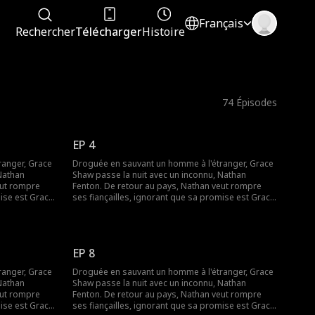
Français
Rechercher
Télécharger
Histoire
74
Épisodes
EP 4
ranger, Grace
Droguée en sauvant un homme à l'étranger, Grace
Nathan
Shaw passe la nuit avec un inconnu, Nathan
eut rompre
Fenton. De retour au pays, Nathan veut rompre
ise est Grace.
ses fiançailles, ignorant que sa promise est Grace.
 l'oblige à
Pour sauver l'entreprise familiale, elle l'oblige à
rets,
maintenir leur engagement. Entre secrets,
destin les
identités cachées et malentendus, le destin les
 et laisse
sépare jusqu'à ce que la vérité éclate et laisse
EP 8
enfin place à l'amour.
ranger, Grace
Droguée en sauvant un homme à l'étranger, Grace
Nathan
Shaw passe la nuit avec un inconnu, Nathan
eut rompre
Fenton. De retour au pays, Nathan veut rompre
ise est Grace.
ses fiançailles, ignorant que sa promise est Grace.