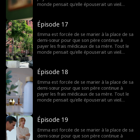
d'épouser Emma, cette dernière choisira-t-elle
monde pensait qu'elle épouserait un vieil
sa fierté ou la stabilité financière pour payer
homme riche et hideux, mais il s'avère que
les factures d'hôpital de sa mère ?
c'est le beau Tommy, le mouton noir de la
famille Anderson. Tommy développe un petit
Épisode 17
faible pour Emma, soutenant secrètement sa
carrière et la protégeant lorsqu'elle en a
Emma est forcée de se marier à la place de sa
besoin. Mais quand la vérité éclate sur les
demi-sœur pour que son père continue à
raisons pour lesquelles Tommy a accepté
payer les frais médicaux de sa mère. Tout le
d'épouser Emma, cette dernière choisira-t-elle
monde pensait qu'elle épouserait un vieil
sa fierté ou la stabilité financière pour payer
homme riche et hideux, mais il s'avère que
les factures d'hôpital de sa mère ?
c'est le beau Tommy, le mouton noir de la
famille Anderson. Tommy développe un petit
Épisode 18
faible pour Emma, soutenant secrètement sa
carrière et la protégeant lorsqu'elle en a
Emma est forcée de se marier à la place de sa
besoin. Mais quand la vérité éclate sur les
demi-sœur pour que son père continue à
raisons pour lesquelles Tommy a accepté
payer les frais médicaux de sa mère. Tout le
d'épouser Emma, cette dernière choisira-t-elle
monde pensait qu'elle épouserait un vieil
sa fierté ou la stabilité financière pour payer
homme riche et hideux, mais il s'avère que
les factures d'hôpital de sa mère ?
c'est le beau Tommy, le mouton noir de la
famille Anderson. Tommy développe un petit
Épisode 19
faible pour Emma, soutenant secrètement sa
carrière et la protégeant lorsqu'elle en a
Emma est forcée de se marier à la place de sa
besoin. Mais quand la vérité éclate sur les
demi-sœur pour que son père continue à