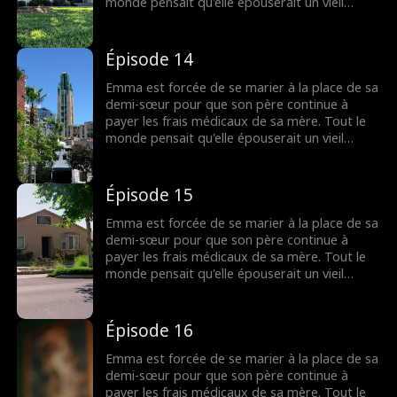
d'épouser Emma, cette dernière choisira-t-elle
monde pensait qu'elle épouserait un vieil
sa fierté ou la stabilité financière pour payer
homme riche et hideux, mais il s'avère que
les factures d'hôpital de sa mère ?
c'est le beau Tommy, le mouton noir de la
famille Anderson. Tommy développe un petit
Épisode 14
faible pour Emma, soutenant secrètement sa
carrière et la protégeant lorsqu'elle en a
Emma est forcée de se marier à la place de sa
besoin. Mais quand la vérité éclate sur les
demi-sœur pour que son père continue à
raisons pour lesquelles Tommy a accepté
payer les frais médicaux de sa mère. Tout le
d'épouser Emma, cette dernière choisira-t-elle
monde pensait qu'elle épouserait un vieil
sa fierté ou la stabilité financière pour payer
homme riche et hideux, mais il s'avère que
les factures d'hôpital de sa mère ?
c'est le beau Tommy, le mouton noir de la
famille Anderson. Tommy développe un petit
Épisode 15
faible pour Emma, soutenant secrètement sa
carrière et la protégeant lorsqu'elle en a
Emma est forcée de se marier à la place de sa
besoin. Mais quand la vérité éclate sur les
demi-sœur pour que son père continue à
raisons pour lesquelles Tommy a accepté
payer les frais médicaux de sa mère. Tout le
d'épouser Emma, cette dernière choisira-t-elle
monde pensait qu'elle épouserait un vieil
sa fierté ou la stabilité financière pour payer
homme riche et hideux, mais il s'avère que
les factures d'hôpital de sa mère ?
c'est le beau Tommy, le mouton noir de la
famille Anderson. Tommy développe un petit
Épisode 16
faible pour Emma, soutenant secrètement sa
carrière et la protégeant lorsqu'elle en a
Emma est forcée de se marier à la place de sa
besoin. Mais quand la vérité éclate sur les
demi-sœur pour que son père continue à
raisons pour lesquelles Tommy a accepté
payer les frais médicaux de sa mère. Tout le