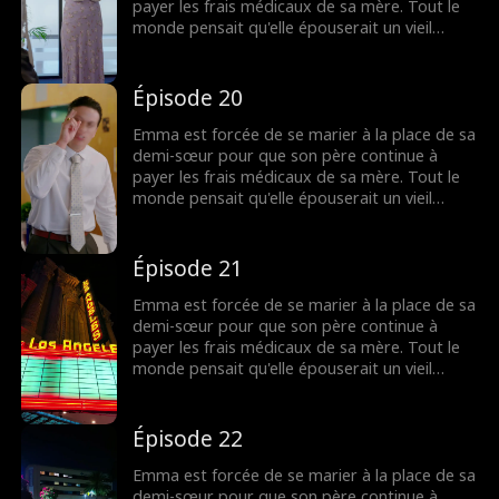
raisons pour lesquelles Tommy a accepté
payer les frais médicaux de sa mère. Tout le
d'épouser Emma, cette dernière choisira-t-elle
monde pensait qu'elle épouserait un vieil
sa fierté ou la stabilité financière pour payer
homme riche et hideux, mais il s'avère que
les factures d'hôpital de sa mère ?
c'est le beau Tommy, le mouton noir de la
famille Anderson. Tommy développe un petit
Épisode 20
faible pour Emma, soutenant secrètement sa
carrière et la protégeant lorsqu'elle en a
Emma est forcée de se marier à la place de sa
besoin. Mais quand la vérité éclate sur les
demi-sœur pour que son père continue à
raisons pour lesquelles Tommy a accepté
payer les frais médicaux de sa mère. Tout le
d'épouser Emma, cette dernière choisira-t-elle
monde pensait qu'elle épouserait un vieil
sa fierté ou la stabilité financière pour payer
homme riche et hideux, mais il s'avère que
les factures d'hôpital de sa mère ?
c'est le beau Tommy, le mouton noir de la
famille Anderson. Tommy développe un petit
Épisode 21
faible pour Emma, soutenant secrètement sa
carrière et la protégeant lorsqu'elle en a
Emma est forcée de se marier à la place de sa
besoin. Mais quand la vérité éclate sur les
demi-sœur pour que son père continue à
raisons pour lesquelles Tommy a accepté
payer les frais médicaux de sa mère. Tout le
d'épouser Emma, cette dernière choisira-t-elle
monde pensait qu'elle épouserait un vieil
sa fierté ou la stabilité financière pour payer
homme riche et hideux, mais il s'avère que
les factures d'hôpital de sa mère ?
c'est le beau Tommy, le mouton noir de la
famille Anderson. Tommy développe un petit
Épisode 22
faible pour Emma, soutenant secrètement sa
carrière et la protégeant lorsqu'elle en a
Emma est forcée de se marier à la place de sa
besoin. Mais quand la vérité éclate sur les
demi-sœur pour que son père continue à