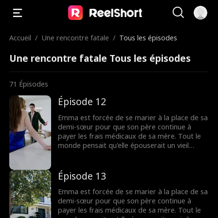
Accueil
/
Une rencontre fatale
/
Tous les épisodes
Une rencontre fatale Tous les épisodes
71
Épisodes
Épisode 12
Emma est forcée de se marier à la place de sa
demi-sœur pour que son père continue à
payer les frais médicaux de sa mère. Tout le
monde pensait qu'elle épouserait un vieil
homme riche et hideux, mais il s'avère que
c'est le beau Tommy, le mouton noir de la
famille Anderson. Tommy développe un petit
Épisode 13
faible pour Emma, soutenant secrètement sa
carrière et la protégeant lorsqu'elle en a
Emma est forcée de se marier à la place de sa
besoin. Mais quand la vérité éclate sur les
demi-sœur pour que son père continue à
raisons pour lesquelles Tommy a accepté
payer les frais médicaux de sa mère. Tout le