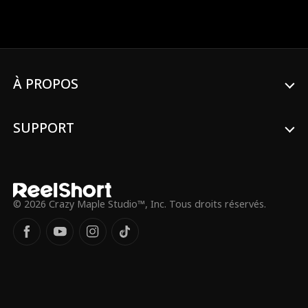
Roman Chsherba
Grace Swanson
la cérémonie... si elle a lieu.
kov
Autumn Noel
PDG Viril
Triangle amoure
Héritière/mondai
À PROPOS
ux
ne
Lauren Farmer
Alexandria Watts
SUPPORT
L'amour après le
Larme-Jerker
mariage
Identité cachée
Renaissance
© 2026 Crazy Maple Studio™, Inc. Tous droits réservés.
Amants destinés
John Machesky
Luke Charles Sta
Ethan Kirschbau
fford
m
Jey Reynolds
Freddy Piazza