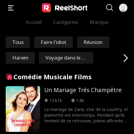
Accueil
Catégories
Marque
Tous
Faire l'idiot
Réunion
Harem
Voyage dans le te
mps
Rédemption
Immortel
Comédie Musicale Films
Maréchal/Généra
Nick Ritacco
Un Mariage Très Champêtre
l
124.1k
1.8k
Mafia
Ennemis aux amo
Le mariage de Zane, star de la country, et
Jeannette est interrompu. Pendant qu'ils
ureux
Réincarnation
TJ Wilk
tentent de se retrouver, Jolene affronte
son passé. Quinn et Nanna Suze
partagent une leçon qui pourrait sauver