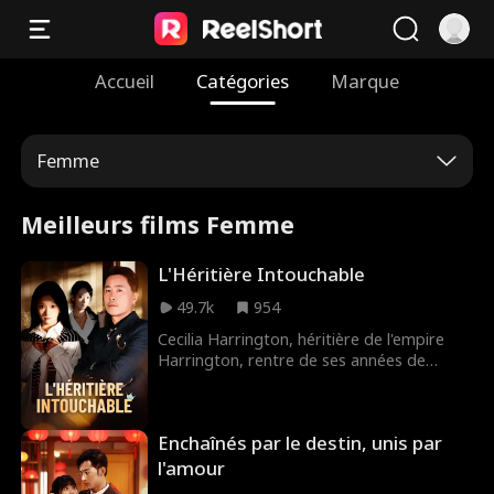
Accueil
Catégories
Marque
Femme
Meilleurs films Femme
L'Héritière Intouchable
49.7k
954
Cecilia Harrington, héritière de l'empire
Harrington, rentre de ses années de
bénévolat en montagne pour le mariage
de son père. La mariée ? Giselle Drake,
une étudiante modeste qu'elle avait
Enchaînés par le destin, unis par
parrainée. Sous ses airs innocents, Giselle
est un monstre manipulateur qui voit
l'amour
Cecilia comme une menace. Le calvaire