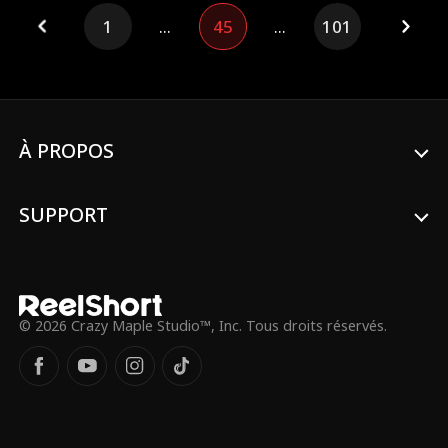
Ryan, son amour de jeunesse, surgit et la
1
...
45
...
101
ramène à la réalité : « Un amour d'enfance
ne trahit jamais. » Bien décidée à changer
son destin, Sylvia contre-attaque. Elle
affronte Giselle et récupère la fortune
familiale. Protégée par Ryan, elle écrase
tous les traîtres sur son passage. Place à
la vengeance de la méchante.
À PROPOS
SUPPORT
© 2026 Crazy Maple Studio™, Inc. Tous droits réservés.