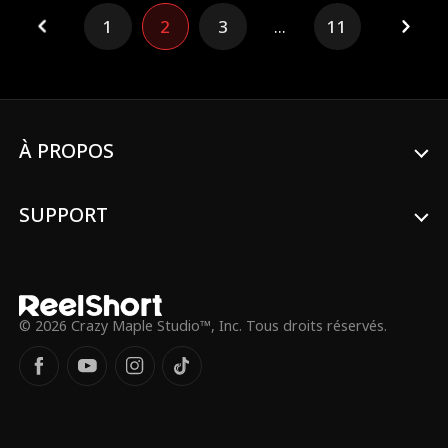
l'amour de sa vie, celle qu'il a chérie en
1
2
3
...
11
secret pendant toutes ces années. Froid
et distant, il va même jusqu'à lui demander
le divorce. Vera tente alors de lui révéler
sa véritable identité, mais sa rivale
amoureuse fait échouer ses efforts. Après
un terrible accident de voiture, elle
échappe de justesse à la mort et est
À PROPOS
sauvée in extremis par Victor, un puissant
parrain de la mafia, qui découvre bientôt
que Vera est sa sœur biologique perdue
SUPPORT
depuis longtemps. En une nuit, Vera,
encore amnésique, devient l'héritière
éblouissante et mondialement connue du
clan mafieux. Pendant ce temps, Lucas,
que tous croient froid et insensible, laisse
peu à peu paraître un orgueil maladroit :
© 2026 Crazy Maple Studio™, Inc. Tous droits réservés.
incapable de l'oublier, il se lance dans une
quête ardue et douloureuse pour
reconquérir sa femme. Ensemble, ils
affrontent mille épreuves : un magnat
convoite Vera, une rivale à double visage
la trahit, et un homme soi-disant
bienveillant leur tend des pièges.