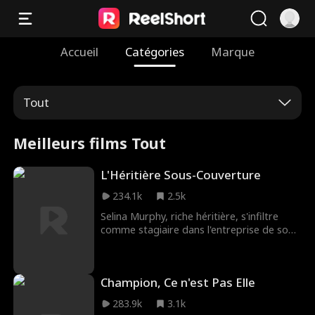
Accueil
Catégories
Marque
Tout
Meilleurs films Tout
L'Héritière Sous-Couverture
234.1k
2.5k
Selina Murphy, riche héritière, s'infiltre
comme stagiaire dans l'entreprise de son
fiancé. Elle y croise Grace, une arriviste
sans scrupules. Sans aucune gêne, Grace
usurpe l'identité de Selina et, avec la
Champion, Ce n'est Pas Elle
complicité de leurs collègues, harcèle sans
pitié la nouvelle venue. Mais Grace a mal
283.9k
3.1k
choisi sa cible. La véritable héritière