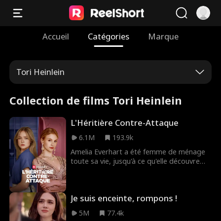
Accueil
Catégories
Marque
Tori Heinlein
Collection de films Tori Heinlein
L'Héritière Contre-Attaque
6.1M
193.9k
Amelia Everhart a été femme de ménage
toute sa vie, jusqu'à ce qu'elle découvre
qu'elle est l'héritière perdue de la famille
Keller, la plus puissante de LA. Cependant,
sa méchante demi-sœur lui vole son
Je suis enceinte, rompons !
identité et ses 3 frères la chassent.
Maintenant, elle renaît de ses cendres – et
5M
77.4k
elle jure de se venger.