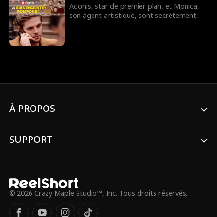
Adonis, star de premier plan, et Monica,
son agent artistique, sont secrètement
ensemble depuis maintenant trois ans.
Pour Monica, c'est un amour non
réciproque, Adonis n'ayant jamais exprimé
ses sentiments. Monica, désormais
enceinte, met fin à cette relation à sens
unique. Ce n'est seulement qu'à ce
moment-là, qu'Adonis comprend à quel
point elle lui est chère. Des années
passent et leurs chemins se recroisent.
À PROPOS
Monica est devenue une réalisatrice qui se
fait un nom dans le monde du cinéma.
Cette fois-ci, Adonis parviendra-t-il à
reconquérir son amour ?
SUPPORT
© 2026 Crazy Maple Studio™, Inc. Tous droits réservés.