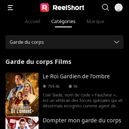
Accueil
Catégories
Marque
Garde du corps
Garde du corps Films
Le Roi Gardien de l'ombre
799.4k
9k
Cole Slade, nom de code « Faucheur »,
est un vétéran des forces spéciales qui vit
désormais incognito comme agent de
sécurité. Sa mission actuelle : respecter le
dernier vœu de son frère d'armes tombé
Dompter mon garde du corps
au combat, Alexander, en veillant sur sa
sœur cadette, Victoria. Le grand jour de