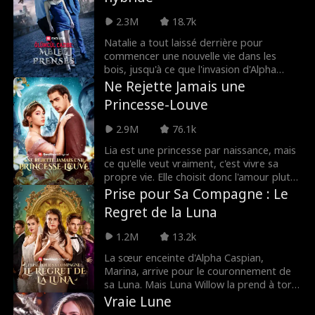
enceinte, Mia rencontre un autre alpha
qui prétend être son seul véritable amour.
2.3M
18.7k
Peut-elle faire confiance à cet étranger
mystérieux? Ou est-elle un pion dans un
Natalie a tout laissé derrière pour
jeu dangereux?
commencer une nouvelle vie dans les
bois, jusqu'à ce que l'invasion d'Alpha
Jayce entraîne la mort de ses deux
Ne Rejette Jamais une
parents. À son retour, Natalie apprend
Princesse-Louve
que ce nouvel alpha n'est pas qui il
semblait, et tout ce qu'elle savait d'elle-
2.9M
76.1k
même a été un mensonge. Peut-elle faire
confiance à cet étranger dangereux alors
Lia est une princesse par naissance, mais
qu'elle ne peut même pas faire confiance?
ce qu'elle veut vraiment, c'est vivre sa
propre vie. Elle choisit donc l'amour plutôt
que le devoir, mais elle est trahie et
Prise pour Sa Compagne : Le
rejetée par son compagnon. Cependant,
Regret de la Luna
elle n'est pas du genre à se laisser
abattre bien longtemps. Lorsqu'elle se lie
1.2M
13.2k
de façon inattendue à un nouveau
compagnon qui a ses propres secrets, Lia
La sœur enceinte d'Alpha Caspian,
est propulsée dans un monde de pouvoir,
Marina, arrive pour le couronnement de
de tromperie et de seconde chance.
sa Luna. Mais Luna Willow la prend à tort
Désormais, elle n'a plus envie de se plier
pour une maîtresse rebelle. Folle de
Vraie Lune
aux règles. Il est temps de récupérer son
jalousie, Willow humilie Marina et