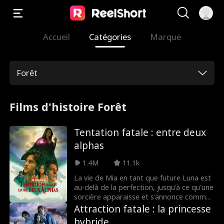
Accueil
Catégories
Marque
Forêt
Films d'histoire Forêt
Tentation fatale : entre deux
alphas
1.4M
11.1k
La vie de Mia en tant que future Luna est
au-delà de la perfection, jusqu'à ce qu'une
sorcière apparaisse et s'annonce comme
le compagnon de l'alpha. Trahi par toute
Attraction fatale : la princesse
sa famille, sans le sou, sans pack et
hybride