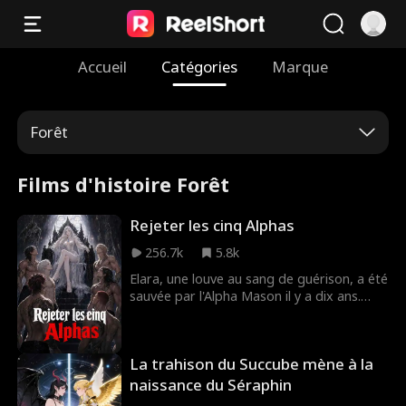
Accueil
Catégories
Marque
Forêt
Films d'histoire Forêt
Rejeter les cinq Alphas
256.7k
5.8k
Elara, une louve au sang de guérison, a été
sauvée par l'Alpha Mason il y a dix ans.
Promise à l'un de ses cinq fils, elle se
prend des humiliations et des trahisons à
gogo : ses prétendants lui préfèrent
La trahison du Succube mène à la
toujours la servante Jenny, une vraie
manipulatrice. Et le pire arrive quand ils la
naissance du Séraphin
vident de son sang pour sauver Jenny d'un