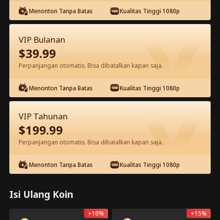
Tonton gratis di aplikasi
Menonton Tanpa Batas
Kualitas Tinggi 1080p
VIP Bulanan
$
39.99
Perpanjangan otomatis. Bisa dibatalkan kapan saja.
Episode 10 - Satu Prajurit, Satu
Menonton Tanpa Batas
Kualitas Tinggi 1080p
Perang Kota Film Lengkap
Alias Drama:  
Prajurit Terkuat Nomor Satu
VIP Tahunan
$
199.99
1-50
51-90
Semua Episode
Perpanjangan otomatis. Bisa dibatalkan kapan saja.
10
11
12
13
14
1
Menonton Tanpa Batas
Kualitas Tinggi 1080p
Isi Ulang Koin
Eksklusif di Aplikasi: Buka
Buka
Gratis
+
10
%
+
15
%