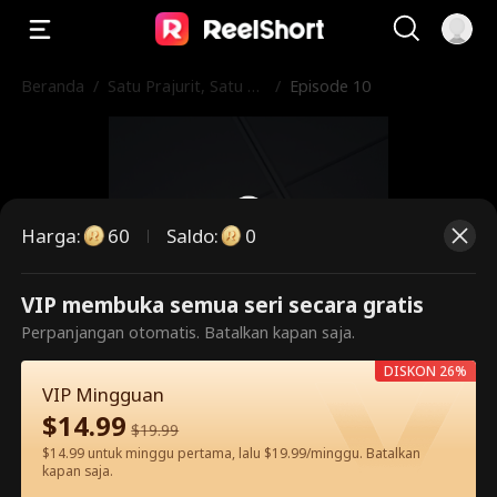
Beranda
/
Satu Prajurit, Satu Pe
/
Episode 10
rang Kota
Harga
:
60
Saldo
:
0
VIP membuka semua seri secara gratis
Ini adalah episode berbayar.
Perpanjangan otomatis. Batalkan kapan saja.
Silakan buka untuk menonton.
DISKON 26%
VIP Mingguan
$
14.99
$
19.99
60
Buka Sekarang
$14.99 untuk minggu pertama, lalu $19.99/minggu. Batalkan
kapan saja.