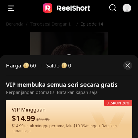
Beranda
/
Terobsesi Dengan Is
/
Episode 14
tri Bisunya
Harga
:
60
Saldo
:
0
VIP membuka semua seri secara gratis
Ini adalah episode berbayar.
Perpanjangan otomatis. Batalkan kapan saja.
Silakan buka untuk menonton.
DISKON 26%
VIP Mingguan
$
14.99
$
19.99
60
Buka Sekarang
$14.99 untuk minggu pertama, lalu $19.99/minggu. Batalkan
kapan saja.