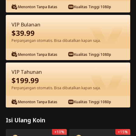
Tonton gratis di aplikasi
Menonton Tanpa Batas
Kualitas Tinggi 1080p
VIP Bulanan
$
39.99
Perpanjangan otomatis. Bisa dibatalkan kapan saja.
Episode 14 - Terobsesi Dengan Istri
Menonton Tanpa Batas
Kualitas Tinggi 1080p
Bisunya Film Lengkap
VIP Tahunan
0-49
50-85
Semua Episode
$
199.99
14
15
16
17
18
1
Perpanjangan otomatis. Bisa dibatalkan kapan saja.
Menonton Tanpa Batas
Kualitas Tinggi 1080p
Isi Ulang Koin
Eksklusif di Aplikasi: Buka
Buka
Gratis
1k
12.1k
Bagikan
+
10
%
+
15
%