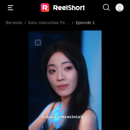
Beranda
/
Ratu Hancurkan Pen
/
Episode 2
gkhianat, Kuasai Sem
ua