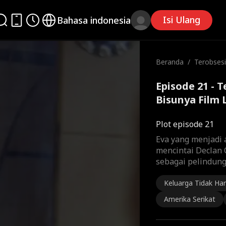
Isi Ulang
Bahasa indonesia
Beranda
/
Terobsesi
nya
Episode 21 - 
Bisunya Film
Plot episode 21
Eva yang menjadi a
mencintai Declan 
sebagai pelindungn
Keluarga Tidak Ha
Amerika Serikat