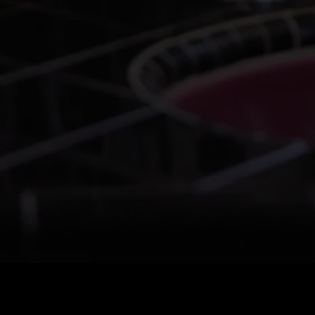
Harga
:
60
Saldo
:
0