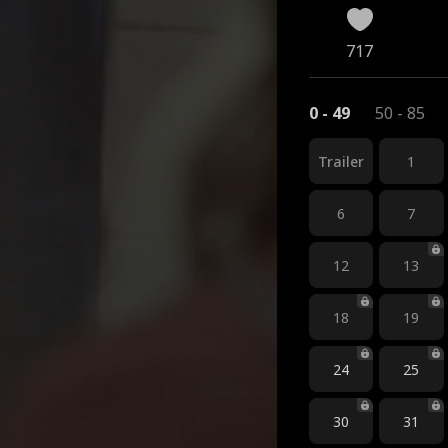
717
0 - 49
50 - 85
Trailer
1
6
7
12
13
18
19
24
25
30
31