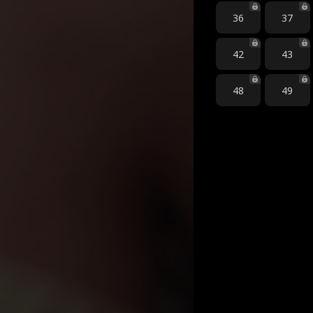
36
37
42
43
48
49