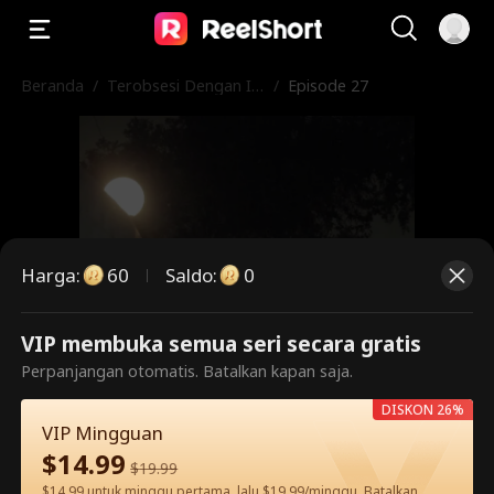
Beranda
/
Terobsesi Dengan Is
/
Episode 27
tri Bisunya
Harga
:
60
Saldo
:
0
VIP membuka semua seri secara gratis
Ini adalah episode berbayar.
Perpanjangan otomatis. Batalkan kapan saja.
Silakan buka untuk menonton.
DISKON 26%
VIP Mingguan
$
14.99
$
19.99
60
Buka Sekarang
$14.99 untuk minggu pertama, lalu $19.99/minggu. Batalkan