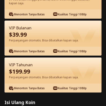
kapan saja.
Tonton gratis di aplikasi
Menonton Tanpa Batas
Kualitas Tinggi 1080p
VIP Bulanan
$
39.99
Perpanjangan otomatis. Bisa dibatalkan kapan saja.
Menonton Tanpa Batas
Kualitas Tinggi 1080p
Episode 27 - Terobsesi Dengan Istri
VIP Tahunan
Bisunya Film Lengkap
$
199.99
Perpanjangan otomatis. Bisa dibatalkan kapan saja.
0-49
50-85
Semua Episode
Menonton Tanpa Batas
Kualitas Tinggi 1080p
27
28
29
30
31
3
Isi Ulang Koin