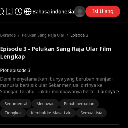
Isi Ulang
Bahasa indonesia
Beranda
/
Pelukan Sang Raja Ular
/
Episode 3
Episode 3 - Pelukan Sang Raja Ular Film
Lengkap
Plot episode 3
Demi menyelamatkan ibunya yang berubah menjadi
manusia bersisik ular, Sekar menjual dirinya ke
Sanggar Teratai. Takdir membawanya berte
...
Lainnya >
Sentimental
Menawan
Penuh perhatian
Tiongkok
Kembali ke Masa Lalu
Semua Usia