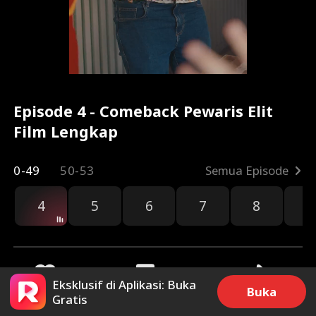
Episode 4 - Comeback Pewaris Elit
Film Lengkap
0-49
50-53
Semua Episode
4
5
6
7
8
9
Eksklusif di Aplikasi: Buka
Buka
Gratis
4.1k
42.5k
Bagikan