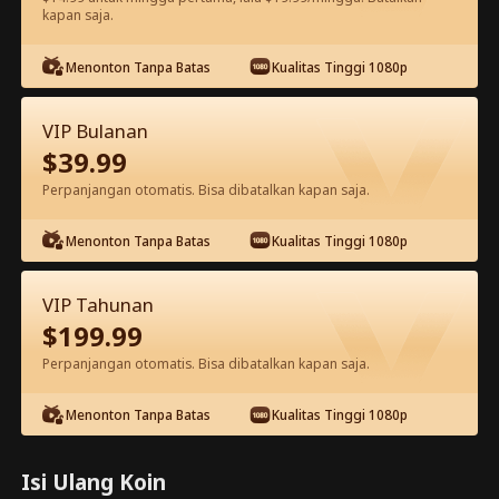
kapan saja.
Tonton gratis di aplikasi
Menonton Tanpa Batas
Kualitas Tinggi 1080p
VIP Bulanan
$
39.99
Perpanjangan otomatis. Bisa dibatalkan kapan saja.
Menonton Tanpa Batas
Kualitas Tinggi 1080p
Episode 50 - Terobsesi Dengan Istri
VIP Tahunan
Bisunya Film Lengkap
$
199.99
Perpanjangan otomatis. Bisa dibatalkan kapan saja.
0-49
50-85
Semua Episode
Menonton Tanpa Batas
Kualitas Tinggi 1080p
1
2
3
4
5
Trailer
Isi Ulang Koin