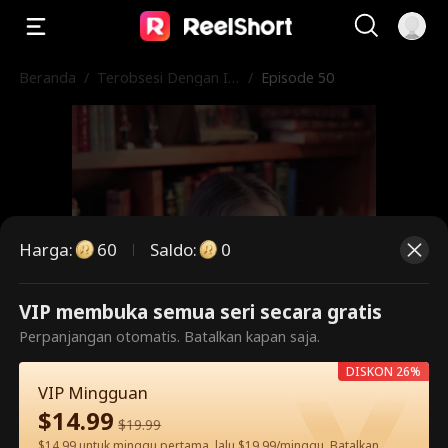
Beranda
/
Terobsesi Dengan Is
/
Episode 50
tri Bisunya
Harga
:
60
Saldo
:
0
VIP membuka semua seri secara gratis
Ini adalah episode berbayar.
Perpanjangan otomatis. Batalkan kapan saja.
Silakan buka untuk menonton.
DISKON 26%
VIP Mingguan
$
14.99
$
19.99
60
Buka Sekarang
$14.99 untuk minggu pertama, lalu $19.99/minggu. Batalkan