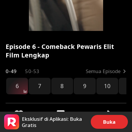
Episode 6 - Comeback Pewaris Elit
Film Lengkap
0-49
50-53
Semua Episode
6
7
8
9
10
1
Eksklusif di Aplikasi: Buka
Buka
Gratis
2.9k
42.5k
Bagikan