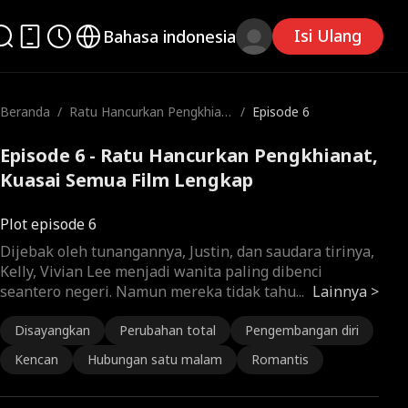
Isi Ulang
Bahasa indonesia
Beranda
/
Ratu Hancurkan Pengkhian
/
Episode 6
at, Kuasai Semua
Episode 6 - Ratu Hancurkan Pengkhianat,
Kuasai Semua Film Lengkap
Plot episode 6
Dijebak oleh tunangannya, Justin, dan saudara tirinya,
Kelly, Vivian Lee menjadi wanita paling dibenci
seantero negeri. Namun mereka tidak tahu
...
Lainnya >
Disayangkan
Perubahan total
Pengembangan diri
Kencan
Hubungan satu malam
Romantis