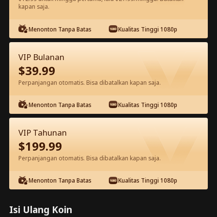
kapan saja.
Tonton gratis di aplikasi
Menonton Tanpa Batas
Kualitas Tinggi 1080p
VIP Bulanan
$
39.99
Perpanjangan otomatis. Bisa dibatalkan kapan saja.
Menonton Tanpa Batas
Kualitas Tinggi 1080p
Episode 61 - Terobsesi Dengan Istri
Bisunya Film Lengkap
VIP Tahunan
$
199.99
0-49
50-85
Semua Episode
Perpanjangan otomatis. Bisa dibatalkan kapan saja.
61
62
63
64
65
6
Menonton Tanpa Batas
Kualitas Tinggi 1080p
Isi Ulang Koin