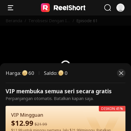
Beranda
/
Terobsesi Dengan Is
/
Episode 61
tri Bisunya
Harga
:
60
Saldo
:
0
VIP membuka semua seri secara gratis
Ini adalah episode berbayar.
Perpanjangan otomatis. Batalkan kapan saja.
Silakan buka untuk menonton.
DISKON 41%
VIP Mingguan
$
12.99
60
Buka Sekarang
$
21.99
$12.99 untuk minggu pertama, lalu $21.99/minggu. Batalkan