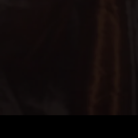
Harga
:
60
Saldo
:
0