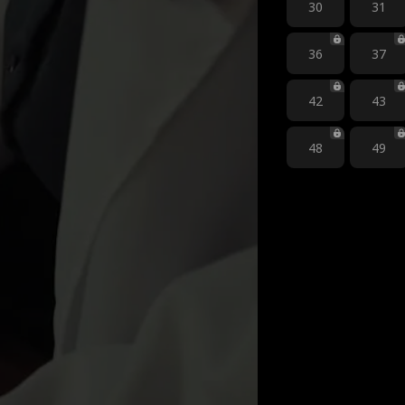
30
31
36
37
42
43
48
49