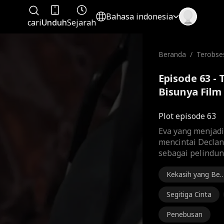
Bahasa indonesia
cari
Unduh
Sejarah
Beranda
/
Terobses
nya
Episode 63 - 
Bisunya Film
Plot episode 63
Eva yang menjadi 
mencintai Declan
sebagai pelindun
Kekasih yang Ber
cun
Segitiga Cinta
Penebusan