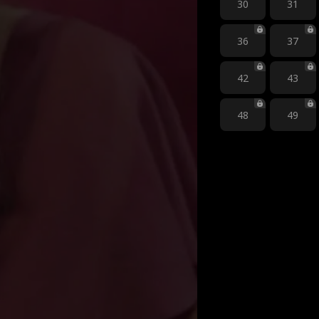
30
31
36
37
42
43
48
49