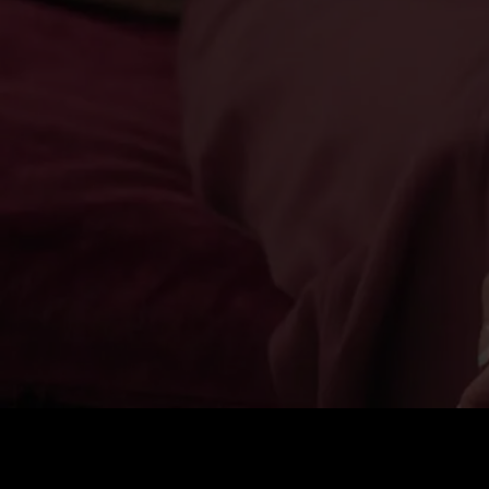
Harga
:
60
Saldo
:
0