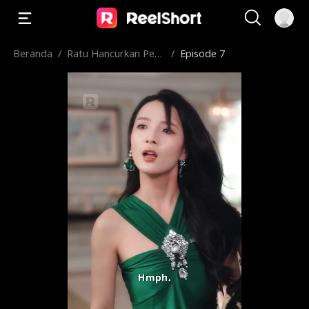
Beranda
/
Ratu Hancurkan Pen
/
Episode 7
gkhianat, Kuasai Sem
ua