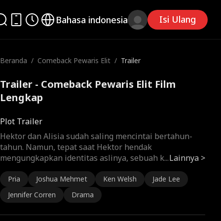
Isi Ulang
Bahasa indonesia
Beranda
/
Comeback Pewaris Elit
/
Trailer
Trailer - Comeback Pewaris Elit Film
Lengkap
Plot Trailer
Hektor dan Alisia sudah saling mencintai bertahun-
tahun. Namun, tepat saat Hektor hendak
mengungkapkan identitas aslinya, sebuah k
...
Lainnya >
Pria
Joshua Mehmet
Ken Welsh
Jade Lee
Jennifer Corren
Drama