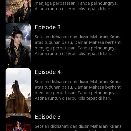
menjaga perbatasan. Tanpa pelindungnya,
Astina runtuh diserbu iblis tepat di hari
pernikahan sang Maharani. Di tengah puing
kehancuran, sang Dewa Sejati bangkit
menebas musuh dan mendirikan dinasti baru,
Episode 3
lalu naik menuju keabadian langit.
Setelah dikhianati dan diusir Maharani Kirana
atas tuduhan palsu, Damar Mahesa berhenti
menjaga perbatasan. Tanpa pelindungnya,
Astina runtuh diserbu iblis tepat di hari
pernikahan sang Maharani. Di tengah puing
kehancuran, sang Dewa Sejati bangkit
menebas musuh dan mendirikan dinasti baru,
Episode 4
lalu naik menuju keabadian langit.
Setelah dikhianati dan diusir Maharani Kirana
atas tuduhan palsu, Damar Mahesa berhenti
menjaga perbatasan. Tanpa pelindungnya,
Astina runtuh diserbu iblis tepat di hari
pernikahan sang Maharani. Di tengah puing
kehancuran, sang Dewa Sejati bangkit
menebas musuh dan mendirikan dinasti baru,
Episode 5
lalu naik menuju keabadian langit.
Setelah dikhianati dan diusir Maharani Kirana