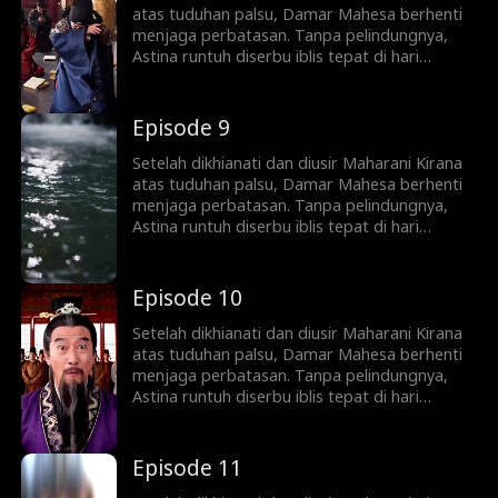
atas tuduhan palsu, Damar Mahesa berhenti
menjaga perbatasan. Tanpa pelindungnya,
Astina runtuh diserbu iblis tepat di hari
pernikahan sang Maharani. Di tengah puing
kehancuran, sang Dewa Sejati bangkit
menebas musuh dan mendirikan dinasti baru,
Episode 9
lalu naik menuju keabadian langit.
Setelah dikhianati dan diusir Maharani Kirana
atas tuduhan palsu, Damar Mahesa berhenti
menjaga perbatasan. Tanpa pelindungnya,
Astina runtuh diserbu iblis tepat di hari
pernikahan sang Maharani. Di tengah puing
kehancuran, sang Dewa Sejati bangkit
menebas musuh dan mendirikan dinasti baru,
Episode 10
lalu naik menuju keabadian langit.
Setelah dikhianati dan diusir Maharani Kirana
atas tuduhan palsu, Damar Mahesa berhenti
menjaga perbatasan. Tanpa pelindungnya,
Astina runtuh diserbu iblis tepat di hari
pernikahan sang Maharani. Di tengah puing
kehancuran, sang Dewa Sejati bangkit
menebas musuh dan mendirikan dinasti baru,
Episode 11
lalu naik menuju keabadian langit.