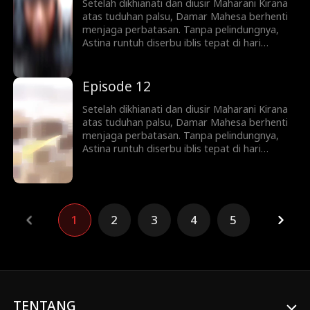
Setelah dikhianati dan diusir Maharani Kirana
atas tuduhan palsu, Damar Mahesa berhenti
menjaga perbatasan. Tanpa pelindungnya,
Astina runtuh diserbu iblis tepat di hari
pernikahan sang Maharani. Di tengah puing
kehancuran, sang Dewa Sejati bangkit
menebas musuh dan mendirikan dinasti baru,
Episode 12
lalu naik menuju keabadian langit.
Setelah dikhianati dan diusir Maharani Kirana
atas tuduhan palsu, Damar Mahesa berhenti
menjaga perbatasan. Tanpa pelindungnya,
Astina runtuh diserbu iblis tepat di hari
pernikahan sang Maharani. Di tengah puing
kehancuran, sang Dewa Sejati bangkit
menebas musuh dan mendirikan dinasti baru,
lalu naik menuju keabadian langit.
1
2
3
4
5
TENTANG