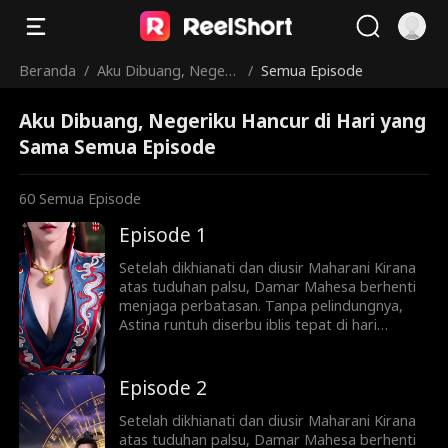
Beranda
/
Aku Dibuang, Negeri
/
Semua Episode
ku Hancur di Hari yan
Aku Dibuang, Negeriku Hancur di Hari yang
g Sama
Sama Semua Episode
60
Semua Episode
Episode 1
Setelah dikhianati dan diusir Maharani Kirana
atas tuduhan palsu, Damar Mahesa berhenti
menjaga perbatasan. Tanpa pelindungnya,
Astina runtuh diserbu iblis tepat di hari
pernikahan sang Maharani. Di tengah puing
kehancuran, sang Dewa Sejati bangkit
menebas musuh dan mendirikan dinasti baru,
Episode 2
lalu naik menuju keabadian langit.
Setelah dikhianati dan diusir Maharani Kirana
atas tuduhan palsu, Damar Mahesa berhenti