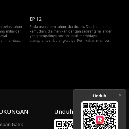
atah hati, ia
penderitaan yang tak berkesudahan. Patah hati, ia
a tahu: dia
melompat dari jendela.Barulah mereka tahu: dia
adalah pewaris yang kaya raya.
EP 12
ua belas tahun
Pada usia enam tahun, dia diculik. Dua belas tahun
ng miliarder
kemudian, dia menikah dengan seorang miliarder
ayai
yang tampaknya bodoh untuk membiayai
kahan membawa
transplantasi ibu angkatnya. Pernikahan membawa
atah hati, ia
penderitaan yang tak berkesudahan. Patah hati, ia
a tahu: dia
melompat dari jendela.Barulah mereka tahu: dia
adalah pewaris yang kaya raya.
Unduh
UKUNGAN
Unduh
pan Balik