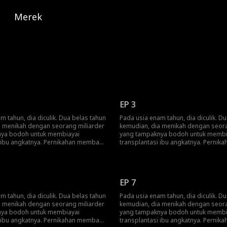
Merek
EP 3
m tahun, dia diculik. Dua belas tahun
Pada usia enam tahun, dia diculik. D
a menikah dengan seorang miliarder
kemudian, dia menikah dengan seora
ya bodoh untuk membiayai
yang tampaknya bodoh untuk membi
i ibu angkatnya. Pernikahan membawa
transplantasi ibu angkatnya. Perni
ang tak berkesudahan. Patah hati, ia
penderitaan yang tak berkesudahan. P
 jendela.Barulah mereka tahu: dia
melompat dari jendela.Barulah merek
s yang kaya raya.
adalah pewaris yang kaya raya.
EP 7
m tahun, dia diculik. Dua belas tahun
Pada usia enam tahun, dia diculik. D
a menikah dengan seorang miliarder
kemudian, dia menikah dengan seora
ya bodoh untuk membiayai
yang tampaknya bodoh untuk membi
i ibu angkatnya. Pernikahan membawa
transplantasi ibu angkatnya. Perni