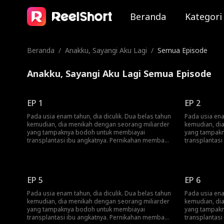
Beranda
Kategori
Beranda
/
Anakku, Sayangi Aku Lagi
/
Semua Episode
Anakku, Sayangi Aku Lagi Semua Episode
EP 1
EP 2
Pada usia enam tahun, dia diculik. Dua belas tahun
Pada usia ena
kemudian, dia menikah dengan seorang miliarder
kemudian, di
yang tampaknya bodoh untuk membiayai
yang tampakn
transplantasi ibu angkatnya. Pernikahan membawa
transplantas
penderitaan yang tak berkesudahan. Patah hati, ia
penderitaan y
melompat dari jendela.Barulah mereka tahu: dia
melompat dari
adalah pewaris yang kaya raya.
adalah pewari
EP 5
EP 6
Pada usia enam tahun, dia diculik. Dua belas tahun
Pada usia ena
kemudian, dia menikah dengan seorang miliarder
kemudian, di
yang tampaknya bodoh untuk membiayai
yang tampakn
transplantasi ibu angkatnya. Pernikahan membawa
transplantas