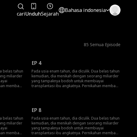
Bahasa indonesia
cari
Unduh
Sejarah
85
Semua Episode
EP 4
ua belas tahun
Pada usia enam tahun, dia diculik. Dua belas tahun
ng miliarder
kemudian, dia menikah dengan seorang miliarder
ayai
yang tampaknya bodoh untuk membiayai
kahan membawa
transplantasi ibu angkatnya. Pernikahan membawa
atah hati, ia
penderitaan yang tak berkesudahan. Patah hati, ia
a tahu: dia
melompat dari jendela.Barulah mereka tahu: dia
adalah pewaris yang kaya raya.
EP 8
ua belas tahun
Pada usia enam tahun, dia diculik. Dua belas tahun
ng miliarder
kemudian, dia menikah dengan seorang miliarder
ayai
yang tampaknya bodoh untuk membiayai
kahan membawa
transplantasi ibu angkatnya. Pernikahan membawa