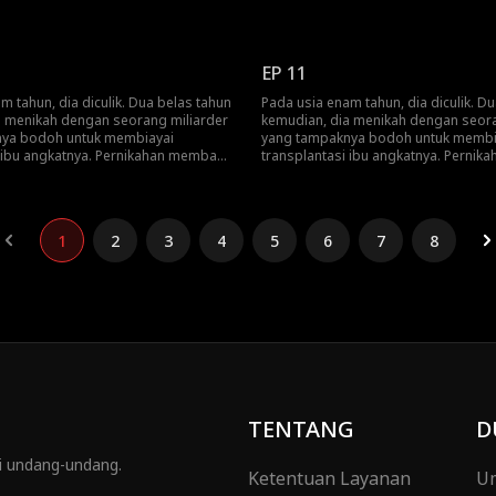
ang tak berkesudahan. Patah hati, ia
penderitaan yang tak berkesudahan. P
 jendela.Barulah mereka tahu: dia
melompat dari jendela.Barulah merek
s yang kaya raya.
adalah pewaris yang kaya raya.
EP 11
m tahun, dia diculik. Dua belas tahun
Pada usia enam tahun, dia diculik. D
a menikah dengan seorang miliarder
kemudian, dia menikah dengan seora
ya bodoh untuk membiayai
yang tampaknya bodoh untuk membi
i ibu angkatnya. Pernikahan membawa
transplantasi ibu angkatnya. Perni
ang tak berkesudahan. Patah hati, ia
penderitaan yang tak berkesudahan. P
 jendela.Barulah mereka tahu: dia
melompat dari jendela.Barulah merek
s yang kaya raya.
adalah pewaris yang kaya raya.
1
2
3
4
5
6
7
8
TENTANG
D
gi undang-undang.
Ketentuan Layanan
Um