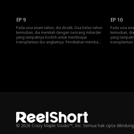
penderitaan yang tak berkesudahan. Patah hati, ia
penderitaan y
melompat dari jendela.Barulah mereka tahu: dia
melompat dari
adalah pewaris yang kaya raya.
adalah pewari
EP 9
EP 10
Pada usia enam tahun, dia diculik. Dua belas tahun
Pada usia ena
kemudian, dia menikah dengan seorang miliarder
kemudian, di
yang tampaknya bodoh untuk membiayai
yang tampakn
transplantasi ibu angkatnya. Pernikahan membawa
transplantas
penderitaan yang tak berkesudahan. Patah hati, ia
penderitaan y
melompat dari jendela.Barulah mereka tahu: dia
melompat dari
adalah pewaris yang kaya raya.
adalah pewari
© 2026 Crazy Maple Studio™, Inc. Semua hak cipta dilindun