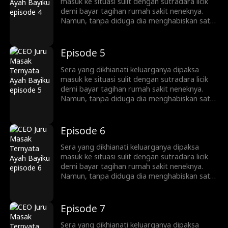
akhirnya mempertemukan kembali Sera dan
masuk ke situasi sulit dengan sutradara licik
Malik. Akankah Malik bisa mengenal Sera
demi bayar tagihan rumah sakit neneknya.
sebagai wanita yang nggak terlupakan dari
Namun, tanpa diduga dia menghabiskan satu
malam itu?
malam dengan Malik, CEO dari Grup Kasera
yang berujung pada kehamilan nggak
direncanakan. Sera yang kembali dengan
Episode 5
putranya setelah dikirim ke luar negeri selama
enam tahun pun membuka restoran. Takdir
Sera yang dikhianati keluarganya dipaksa
akhirnya mempertemukan kembali Sera dan
masuk ke situasi sulit dengan sutradara licik
Malik. Akankah Malik bisa mengenal Sera
demi bayar tagihan rumah sakit neneknya.
sebagai wanita yang nggak terlupakan dari
Namun, tanpa diduga dia menghabiskan satu
malam itu?
malam dengan Malik, CEO dari Grup Kasera
yang berujung pada kehamilan nggak
direncanakan. Sera yang kembali dengan
Episode 6
putranya setelah dikirim ke luar negeri selama
enam tahun pun membuka restoran. Takdir
Sera yang dikhianati keluarganya dipaksa
akhirnya mempertemukan kembali Sera dan
masuk ke situasi sulit dengan sutradara licik
Malik. Akankah Malik bisa mengenal Sera
demi bayar tagihan rumah sakit neneknya.
sebagai wanita yang nggak terlupakan dari
Namun, tanpa diduga dia menghabiskan satu
malam itu?
malam dengan Malik, CEO dari Grup Kasera
yang berujung pada kehamilan nggak
direncanakan. Sera yang kembali dengan
Episode 7
putranya setelah dikirim ke luar negeri selama
enam tahun pun membuka restoran. Takdir
Sera yang dikhianati keluarganya dipaksa