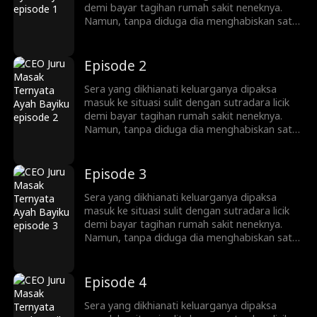
Malik. Akankah Malik bisa mengenal Sera
demi bayar tagihan rumah sakit neneknya.
sebagai wanita yang nggak terlupakan dari
Namun, tanpa diduga dia menghabiskan satu
malam itu?
malam dengan Malik, CEO dari Grup Kasera
yang berujung pada kehamilan nggak
direncanakan. Sera yang kembali dengan
Episode 2
putranya setelah dikirim ke luar negeri selama
enam tahun pun membuka restoran. Takdir
Sera yang dikhianati keluarganya dipaksa
akhirnya mempertemukan kembali Sera dan
masuk ke situasi sulit dengan sutradara licik
Malik. Akankah Malik bisa mengenal Sera
demi bayar tagihan rumah sakit neneknya.
sebagai wanita yang nggak terlupakan dari
Namun, tanpa diduga dia menghabiskan satu
malam itu?
malam dengan Malik, CEO dari Grup Kasera
yang berujung pada kehamilan nggak
direncanakan. Sera yang kembali dengan
Episode 3
putranya setelah dikirim ke luar negeri selama
enam tahun pun membuka restoran. Takdir
Sera yang dikhianati keluarganya dipaksa
akhirnya mempertemukan kembali Sera dan
masuk ke situasi sulit dengan sutradara licik
Malik. Akankah Malik bisa mengenal Sera
demi bayar tagihan rumah sakit neneknya.
sebagai wanita yang nggak terlupakan dari
Namun, tanpa diduga dia menghabiskan satu
malam itu?
malam dengan Malik, CEO dari Grup Kasera
yang berujung pada kehamilan nggak
direncanakan. Sera yang kembali dengan
Episode 4
putranya setelah dikirim ke luar negeri selama
enam tahun pun membuka restoran. Takdir
Sera yang dikhianati keluarganya dipaksa