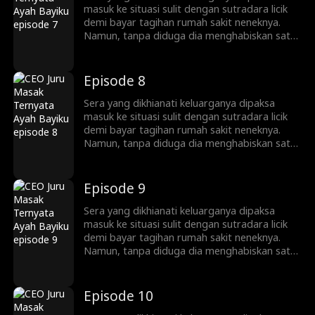
akhirnya mempertemukan kembali Sera dan
masuk ke situasi sulit dengan sutradara licik
Malik. Akankah Malik bisa mengenal Sera
demi bayar tagihan rumah sakit neneknya.
sebagai wanita yang nggak terlupakan dari
Namun, tanpa diduga dia menghabiskan satu
malam itu?
malam dengan Malik, CEO dari Grup Kasera
yang berujung pada kehamilan nggak
direncanakan. Sera yang kembali dengan
Episode 8
putranya setelah dikirim ke luar negeri selama
enam tahun pun membuka restoran. Takdir
Sera yang dikhianati keluarganya dipaksa
akhirnya mempertemukan kembali Sera dan
masuk ke situasi sulit dengan sutradara licik
Malik. Akankah Malik bisa mengenal Sera
demi bayar tagihan rumah sakit neneknya.
sebagai wanita yang nggak terlupakan dari
Namun, tanpa diduga dia menghabiskan satu
malam itu?
malam dengan Malik, CEO dari Grup Kasera
yang berujung pada kehamilan nggak
direncanakan. Sera yang kembali dengan
Episode 9
putranya setelah dikirim ke luar negeri selama
enam tahun pun membuka restoran. Takdir
Sera yang dikhianati keluarganya dipaksa
akhirnya mempertemukan kembali Sera dan
masuk ke situasi sulit dengan sutradara licik
Malik. Akankah Malik bisa mengenal Sera
demi bayar tagihan rumah sakit neneknya.
sebagai wanita yang nggak terlupakan dari
Namun, tanpa diduga dia menghabiskan satu
malam itu?
malam dengan Malik, CEO dari Grup Kasera
yang berujung pada kehamilan nggak
direncanakan. Sera yang kembali dengan
Episode 10
putranya setelah dikirim ke luar negeri selama