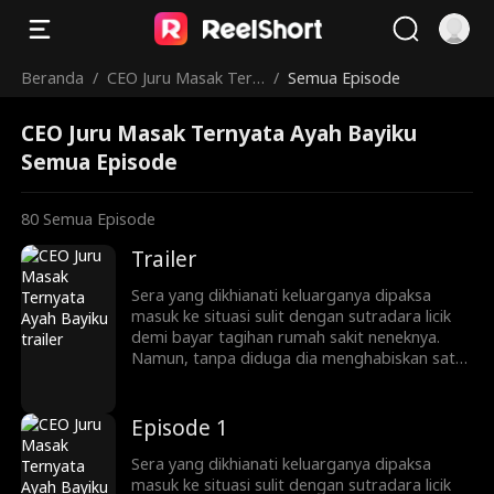
Beranda
/
CEO Juru Masak Tern
/
Semua Episode
yata Ayah Bayiku
CEO Juru Masak Ternyata Ayah Bayiku
Semua Episode
80
Semua Episode
Trailer
Sera yang dikhianati keluarganya dipaksa
masuk ke situasi sulit dengan sutradara licik
demi bayar tagihan rumah sakit neneknya.
Namun, tanpa diduga dia menghabiskan satu
malam dengan Malik, CEO dari Grup Kasera
yang berujung pada kehamilan nggak
direncanakan. Sera yang kembali dengan
Episode 1
putranya setelah dikirim ke luar negeri selama
enam tahun pun membuka restoran. Takdir
Sera yang dikhianati keluarganya dipaksa
akhirnya mempertemukan kembali Sera dan
masuk ke situasi sulit dengan sutradara licik