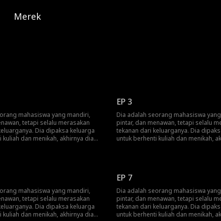
Merek
EP 3
eorang mahasiswa yang mandiri,
Dia adalah seorang mahasiswa yang
enawan, tetapi selalu merasakan
pintar, dan menawan, tetapi selalu 
keluarganya. Dia dipaksa keluarga
tekanan dari keluarganya. Dia dipak
i kuliah dan menikah, akhirnya dia
untuk berhenti kuliah dan menikah, ak
tuk melarikan diri. Saat dalam
memutuskan untuk melarikan diri. Sa
 tidak sengaja melompat ke dalam
pelarian, dia tidak sengaja melompa
eorang CEO miliarder. CEO itu tidak
mobil mewah seorang CEO miliarder. 
zinkan wanita untuk mendekatinya,
pernah mengizinkan wanita untuk me
EP 7
tertarik padanya. Sebuah pertemuan
tapi CEO itu tertarik padanya. Sebu
mereka saling suka. Namun,
itu membuat mereka saling suka. Na
eorang mahasiswa yang mandiri,
Dia adalah seorang mahasiswa yang
man menyebabkan mereka berpisah.
kesalahpahaman menyebabkan mere
enawan, tetapi selalu merasakan
pintar, dan menawan, tetapi selalu 
dian, dia mengetahui bahwa dia
Sebulan kemudian, dia mengetahui 
keluarganya. Dia dipaksa keluarga
tekanan dari keluarganya. Dia dipak
kdir mempertemukan mereka
hamil dan takdir mempertemukan m
i kuliah dan menikah, akhirnya dia
untuk berhenti kuliah dan menikah, ak
kembali...