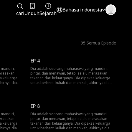
Bahasa indonesia
cari
Unduh
Sejarah
95
Semua Episode
EP 4
 mandiri,
Dia adalah seorang mahasiswa yang mandiri,
merasakan
pintar, dan menawan, tetapi selalu merasakan
sa keluarga
tekanan dari keluarganya. Dia dipaksa keluarga
hirnya dia
untuk berhenti kuliah dan menikah, akhirnya dia
at dalam
memutuskan untuk melarikan diri. Saat dalam
t ke dalam
pelarian, dia tidak sengaja melompat ke dalam
CEO itu tidak
mobil mewah seorang CEO miliarder. CEO itu tidak
ndekatinya,
pernah mengizinkan wanita untuk mendekatinya,
EP 8
ah pertemuan
tapi CEO itu tertarik padanya. Sebuah pertemuan
mun,
itu membuat mereka saling suka. Namun,
 mandiri,
Dia adalah seorang mahasiswa yang mandiri,
ka berpisah.
kesalahpahaman menyebabkan mereka berpisah.
merasakan
pintar, dan menawan, tetapi selalu merasakan
bahwa dia
Sebulan kemudian, dia mengetahui bahwa dia
sa keluarga
tekanan dari keluarganya. Dia dipaksa keluarga
ereka
hamil dan takdir mempertemukan mereka
hirnya dia
untuk berhenti kuliah dan menikah, akhirnya dia
kembali...