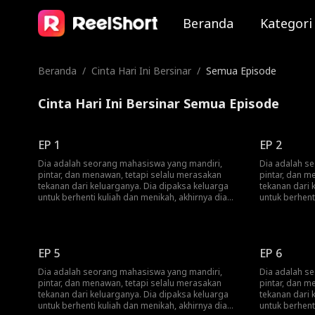
Beranda
Kategori
Beranda
/
Cinta Hari Ini Bersinar
/
Semua Episode
Cinta Hari Ini Bersinar Semua Episode
EP 1
EP 2
Dia adalah seorang mahasiswa yang mandiri,
Dia adalah s
pintar, dan menawan, tetapi selalu merasakan
pintar, dan m
tekanan dari keluarganya. Dia dipaksa keluarga
tekanan dari 
untuk berhenti kuliah dan menikah, akhirnya dia
untuk berhent
memutuskan untuk melarikan diri. Saat dalam
memutuskan un
pelarian, dia tidak sengaja melompat ke dalam
pelarian, dia
mobil mewah seorang CEO miliarder. CEO itu tidak
mobil mewah s
pernah mengizinkan wanita untuk mendekatinya,
pernah mengi
EP 5
EP 6
tapi CEO itu tertarik padanya. Sebuah pertemuan
tapi CEO itu 
itu membuat mereka saling suka. Namun,
itu membuat 
Dia adalah seorang mahasiswa yang mandiri,
Dia adalah s
kesalahpahaman menyebabkan mereka berpisah.
kesalahpaha
pintar, dan menawan, tetapi selalu merasakan
pintar, dan m
Sebulan kemudian, dia mengetahui bahwa dia
Sebulan kemu
tekanan dari keluarganya. Dia dipaksa keluarga
tekanan dari 
hamil dan takdir mempertemukan mereka
hamil dan ta
untuk berhenti kuliah dan menikah, akhirnya dia
untuk berhent
kembali...
kembali...