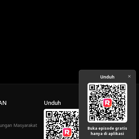
sa membuat
satu panggilan telepon saja, dia bisa membuat
setimpal.
mereka mendapatkan hukuman yang setimpal.
Unduh
AN
Unduh
ungan Masyarakat
Buka episode gratis
hanya di aplikasi