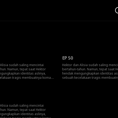
EP 50
Alisia sudah saling mencintai
Hektor dan Alisia sudah saling menci
ahun. Namun, tepat saat Hektor
bertahun-tahun. Namun, tepat saat H
gungkapkan identitas aslinya,
hendak mengungkapkan identitas asl
elakaan tragis membuatnya koma.
sebuah kecelakaan tragis membuatn
ber daya yang terbatas, keluarga
Dengan sumber daya yang terbatas,
berikan apa pun yang mereka bisa
Alisia memberikan apa pun yang mer
han dirinya. Saat Hektor perlahan
demi pemulihan dirinya. Saat Hektor
ali, dia hanya dapat berkomunikasi
sadar kembali, dia hanya dapat ber
ekan tombol panggilan. Sementara
dengan menekan tombol panggilan.
ng penjahat yang menyamar sebagai
itu, seorang penjahat yang menyama
Alisia sudah saling mencintai
usaha memanipulasi keluarga itu. Di
dokter, berusaha memanipulasi keluar
ahun. Namun, tepat saat Hektor
ritis, Hektor akhirnya berbicara. Dia
saat yang kritis, Hektor akhirnya berb
gungkapkan identitas aslinya,
tkan si penjahat bahwa dengan
memperingatkan si penjahat bahwa