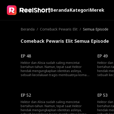
Beranda
Kategori
Merek
Beranda
/
Comeback Pewaris Elit
/
Semua Episode
Comeback Pewaris Elit Semua Episode
EP 48
EP 49
Hektor dan Alisia sudah saling mencintai
Hektor dan 
bertahun-tahun. Namun, tepat saat Hektor
bertahun-t
hendak mengungkapkan identitas aslinya,
hendak men
sebuah kecelakaan tragis membuatnya koma.
sebuah kec
Dengan sumber daya yang terbatas, keluarga
Dengan sum
Alisia memberikan apa pun yang mereka bisa
Alisia mem
demi pemulihan dirinya. Saat Hektor perlahan
demi pemuli
sadar kembali, dia hanya dapat berkomunikasi
sadar kemb
EP 52
EP 53
dengan menekan tombol panggilan. Sementara
dengan men
itu, seorang penjahat yang menyamar sebagai
itu, seora
Hektor dan Alisia sudah saling mencintai
Hektor dan 
dokter, berusaha memanipulasi keluarga itu. Di
dokter, ber
bertahun-tahun. Namun, tepat saat Hektor
bertahun-t
saat yang kritis, Hektor akhirnya berbicara. Dia
saat yang k
hendak mengungkapkan identitas aslinya,
hendak men
memperingatkan si penjahat bahwa dengan
memperinga