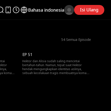
Isi Ulang
Bahasa indonesia
54
Semua Episode
EP 51
ntai
Hektor dan Alisia sudah saling mencintai
ektor
bertahun-tahun. Namun, tepat saat Hektor
inya,
hendak mengungkapkan identitas aslinya,
ya koma.
sebuah kecelakaan tragis membuatnya koma.
 keluarga
Dengan sumber daya yang terbatas, keluarga
eka bisa
Alisia memberikan apa pun yang mereka bisa
 perlahan
demi pemulihan dirinya. Saat Hektor perlahan
komunikasi
sadar kembali, dia hanya dapat berkomunikasi
 Sementara
dengan menekan tombol panggilan. Sementara
r sebagai
itu, seorang penjahat yang menyamar sebagai
ga itu. Di
dokter, berusaha memanipulasi keluarga itu. Di
icara. Dia
saat yang kritis, Hektor akhirnya berbicara. Dia
 dengan
memperingatkan si penjahat bahwa dengan