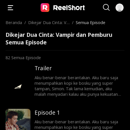
Beranda
/
Dikejar Dua Cinta: Va
/
Semua Episode
mpir dan Pemburu
Dikejar Dua Cinta: Vampir dan Pemburu
Semua Episode
82
Semua Episode
Trailer
Aku benar-benar berantakan. Aku baru saja
menumpahkan kopi ke bosku yang super
tampan, Simon. Tak lama kemudian, aku
malah menyadari kalau aku punya kekuatan
rahasia yang tidak bisa kukendalikan. Hidupku
jadi kacau, antara kopi tumpah, perasaan
yang campur aduk, dan dua pria yang sama-
Episode 1
sama bikin jantungku tak karuan. Simon,
bosku yang misterius, menawan sekaligus
Aku benar-benar berantakan. Aku baru saja
berbahaya. Dia seorang vampir yang berjanji
menumpahkan kopi ke bosku yang super