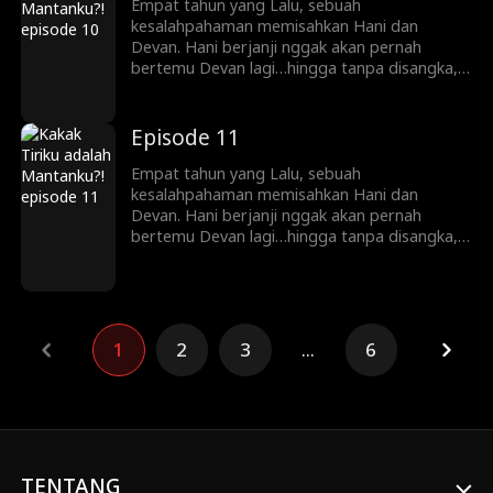
Empat tahun yang Lalu, sebuah
kesalahpahaman memisahkan Hani dan
Devan. Hani berjanji nggak akan pernah
bertemu Devan lagi…hingga tanpa disangka,
ayahnya menikah dengan ibu Devan. Sekarang
Hani dan Devan adalah saudari tiri tapi
mereka berdua nggak tahu itu!
Episode 11
Empat tahun yang Lalu, sebuah
kesalahpahaman memisahkan Hani dan
Devan. Hani berjanji nggak akan pernah
bertemu Devan lagi…hingga tanpa disangka,
ayahnya menikah dengan ibu Devan. Sekarang
Hani dan Devan adalah saudari tiri tapi
mereka berdua nggak tahu itu!
1
2
3
...
6
TENTANG