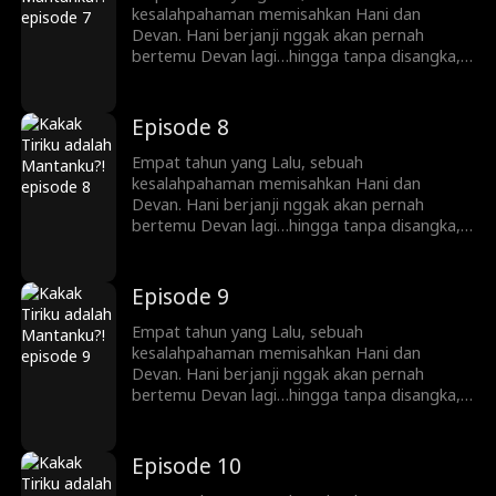
kesalahpahaman memisahkan Hani dan
Devan. Hani berjanji nggak akan pernah
bertemu Devan lagi…hingga tanpa disangka,
ayahnya menikah dengan ibu Devan. Sekarang
Hani dan Devan adalah saudari tiri tapi
mereka berdua nggak tahu itu!
Episode 8
Empat tahun yang Lalu, sebuah
kesalahpahaman memisahkan Hani dan
Devan. Hani berjanji nggak akan pernah
bertemu Devan lagi…hingga tanpa disangka,
ayahnya menikah dengan ibu Devan. Sekarang
Hani dan Devan adalah saudari tiri tapi
mereka berdua nggak tahu itu!
Episode 9
Empat tahun yang Lalu, sebuah
kesalahpahaman memisahkan Hani dan
Devan. Hani berjanji nggak akan pernah
bertemu Devan lagi…hingga tanpa disangka,
ayahnya menikah dengan ibu Devan. Sekarang
Hani dan Devan adalah saudari tiri tapi
mereka berdua nggak tahu itu!
Episode 10