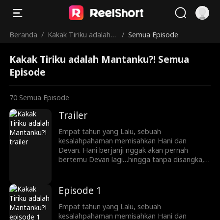
Beranda
/
Kakak Tiriku adalah
/
Semua Episode
Mantanku?!
Kakak Tiriku adalah Mantanku?! Semua
Episode
70
Semua Episode
Trailer
Empat tahun yang Lalu, sebuah
kesalahpahaman memisahkan Hani dan
Devan. Hani berjanji nggak akan pernah
bertemu Devan lagi…hingga tanpa disangka,
ayahnya menikah dengan ibu Devan. Sekarang
Hani dan Devan adalah saudari tiri tapi
mereka berdua nggak tahu itu!
Episode 1
Empat tahun yang Lalu, sebuah
kesalahpahaman memisahkan Hani dan