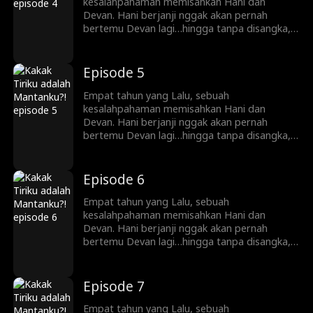
kesalahpahaman memisahkan Hani dan
Devan. Hani berjanji nggak akan pernah
bertemu Devan lagi…hingga tanpa disangka,
ayahnya menikah dengan ibu Devan. Sekarang
Hani dan Devan adalah saudari tiri tapi
mereka berdua nggak tahu itu!
Episode 5
Empat tahun yang Lalu, sebuah
kesalahpahaman memisahkan Hani dan
Devan. Hani berjanji nggak akan pernah
bertemu Devan lagi…hingga tanpa disangka,
ayahnya menikah dengan ibu Devan. Sekarang
Hani dan Devan adalah saudari tiri tapi
mereka berdua nggak tahu itu!
Episode 6
Empat tahun yang Lalu, sebuah
kesalahpahaman memisahkan Hani dan
Devan. Hani berjanji nggak akan pernah
bertemu Devan lagi…hingga tanpa disangka,
ayahnya menikah dengan ibu Devan. Sekarang
Hani dan Devan adalah saudari tiri tapi
mereka berdua nggak tahu itu!
Episode 7
Empat tahun yang Lalu, sebuah