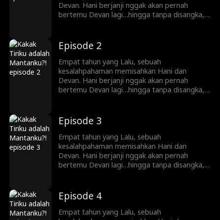
Devan. Hani berjanji nggak akan pernah
bertemu Devan lagi…hingga tanpa disangka,
ayahnya menikah dengan ibu Devan. Sekarang
Hani dan Devan adalah saudari tiri tapi
mereka berdua nggak tahu itu!
Episode 2
Empat tahun yang Lalu, sebuah
kesalahpahaman memisahkan Hani dan
Devan. Hani berjanji nggak akan pernah
bertemu Devan lagi…hingga tanpa disangka,
ayahnya menikah dengan ibu Devan. Sekarang
Hani dan Devan adalah saudari tiri tapi
mereka berdua nggak tahu itu!
Episode 3
Empat tahun yang Lalu, sebuah
kesalahpahaman memisahkan Hani dan
Devan. Hani berjanji nggak akan pernah
bertemu Devan lagi…hingga tanpa disangka,
ayahnya menikah dengan ibu Devan. Sekarang
Hani dan Devan adalah saudari tiri tapi
mereka berdua nggak tahu itu!
Episode 4
Empat tahun yang Lalu, sebuah