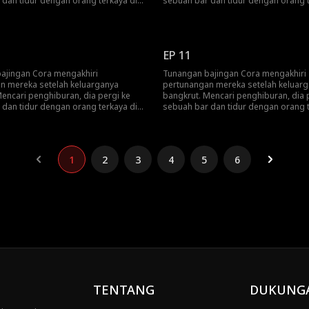
 dan tidur dengan orang terkaya di
sebuah bar dan tidur dengan orang t
 kebetulan juga adalah paman
kota, yang kebetulan juga adalah p
bajingan!
EP 11
ajingan Cora mengakhiri
Tunangan bajingan Cora mengakhiri
n mereka setelah keluarganya
pertunangan mereka setelah keluar
encari penghiburan, dia pergi ke
bangkrut. Mencari penghiburan, dia 
 dan tidur dengan orang terkaya di
sebuah bar dan tidur dengan orang t
 kebetulan juga adalah paman
kota, yang kebetulan juga adalah p
bajingan!
1
2
3
4
5
6
TENTANG
DUKUNG