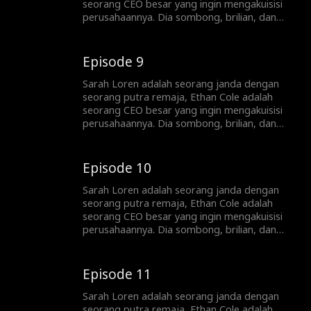
seorang CEO besar yang ingin mengakuisisi
perusahaannya. Dia sombong, brilian, dan
terlalu tampan, dan dia tidak akan berhenti
sampai mendapatkan apa yang dia inginkan,
dan yang dia inginkan ... adalah hati Sarah.
Episode 9
Sarah Loren adalah seorang janda dengan
seorang putra remaja, Ethan Cole adalah
seorang CEO besar yang ingin mengakuisisi
perusahaannya. Dia sombong, brilian, dan
terlalu tampan, dan dia tidak akan berhenti
sampai mendapatkan apa yang dia inginkan,
dan yang dia inginkan ... adalah hati Sarah.
Episode 10
Sarah Loren adalah seorang janda dengan
seorang putra remaja, Ethan Cole adalah
seorang CEO besar yang ingin mengakuisisi
perusahaannya. Dia sombong, brilian, dan
terlalu tampan, dan dia tidak akan berhenti
sampai mendapatkan apa yang dia inginkan,
dan yang dia inginkan ... adalah hati Sarah.
Episode 11
Sarah Loren adalah seorang janda dengan
seorang putra remaja, Ethan Cole adalah