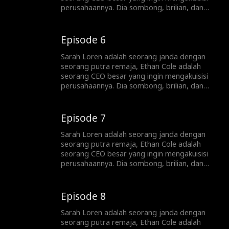
perusahaannya. Dia sombong, brilian, dan
terlalu tampan, dan dia tidak akan berhenti
sampai mendapatkan apa yang dia inginkan,
dan yang dia inginkan ... adalah hati Sarah.
Episode 6
Sarah Loren adalah seorang janda dengan
seorang putra remaja, Ethan Cole adalah
seorang CEO besar yang ingin mengakuisisi
perusahaannya. Dia sombong, brilian, dan
terlalu tampan, dan dia tidak akan berhenti
sampai mendapatkan apa yang dia inginkan,
dan yang dia inginkan ... adalah hati Sarah.
Episode 7
Sarah Loren adalah seorang janda dengan
seorang putra remaja, Ethan Cole adalah
seorang CEO besar yang ingin mengakuisisi
perusahaannya. Dia sombong, brilian, dan
terlalu tampan, dan dia tidak akan berhenti
sampai mendapatkan apa yang dia inginkan,
dan yang dia inginkan ... adalah hati Sarah.
Episode 8
Sarah Loren adalah seorang janda dengan
seorang putra remaja, Ethan Cole adalah