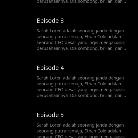
perusahaannya. Dia sombong, brilian, dan
terlalu tampan, dan dia tidak akan berhenti
sampai mendapatkan apa yang dia inginkan,
dan yang dia inginkan ... adalah hati Sarah.
Episode 3
Sarah Loren adalah seorang janda dengan
seorang putra remaja, Ethan Cole adalah
seorang CEO besar yang ingin mengakuisisi
perusahaannya. Dia sombong, brilian, dan
terlalu tampan, dan dia tidak akan berhenti
sampai mendapatkan apa yang dia inginkan,
dan yang dia inginkan ... adalah hati Sarah.
Episode 4
Sarah Loren adalah seorang janda dengan
seorang putra remaja, Ethan Cole adalah
seorang CEO besar yang ingin mengakuisisi
perusahaannya. Dia sombong, brilian, dan
terlalu tampan, dan dia tidak akan berhenti
sampai mendapatkan apa yang dia inginkan,
dan yang dia inginkan ... adalah hati Sarah.
Episode 5
Sarah Loren adalah seorang janda dengan
seorang putra remaja, Ethan Cole adalah
seorang CEO besar yang ingin mengakuisisi