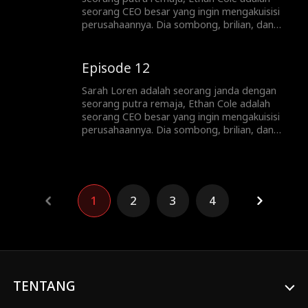
seorang CEO besar yang ingin mengakuisisi
perusahaannya. Dia sombong, brilian, dan
terlalu tampan, dan dia tidak akan berhenti
sampai mendapatkan apa yang dia inginkan,
dan yang dia inginkan ... adalah hati Sarah.
Episode 12
Sarah Loren adalah seorang janda dengan
seorang putra remaja, Ethan Cole adalah
seorang CEO besar yang ingin mengakuisisi
perusahaannya. Dia sombong, brilian, dan
terlalu tampan, dan dia tidak akan berhenti
sampai mendapatkan apa yang dia inginkan,
dan yang dia inginkan ... adalah hati Sarah.
1
2
3
4
TENTANG