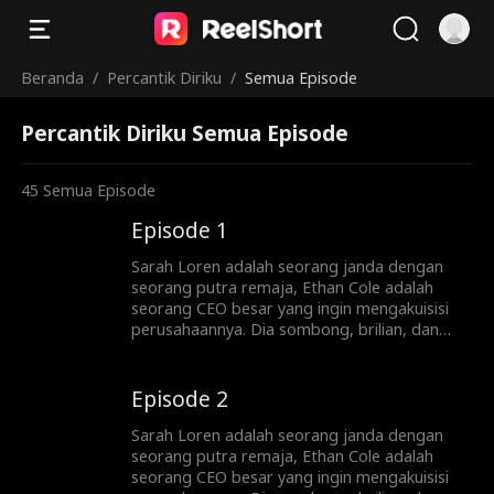
Beranda
/
Percantik Diriku
/
Semua Episode
Percantik Diriku Semua Episode
45
Semua Episode
Episode 1
Sarah Loren adalah seorang janda dengan
seorang putra remaja, Ethan Cole adalah
seorang CEO besar yang ingin mengakuisisi
perusahaannya. Dia sombong, brilian, dan
terlalu tampan, dan dia tidak akan berhenti
sampai mendapatkan apa yang dia inginkan,
dan yang dia inginkan ... adalah hati Sarah.
Episode 2
Sarah Loren adalah seorang janda dengan
seorang putra remaja, Ethan Cole adalah
seorang CEO besar yang ingin mengakuisisi