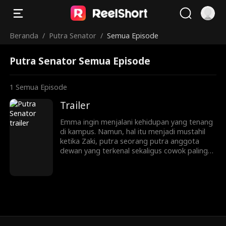
Beranda
/
Putra Senator
/
Semua Episode
Putra Senator Semua Episode
1
Semua Episode
Trailer
Emma ingin menjalani kehidupan yang tenang
di kampus. Namun, hal itu menjadi mustahil
ketika Zaki, putra seorang putra anggota
dewan yang terkenal sekaligus cowok paling
populer di kampus, terus-menerus
menjadikan dirinya sebagai target
perundungan. Ketika mereka terkunci di
rumah perahu sepanjang malam (dengan
hanya mengenakan pakaian dalam!), Emma
menemukan bahwa ternyata ada lebih banyak
hal yang berkaitan dengan perundungan ini