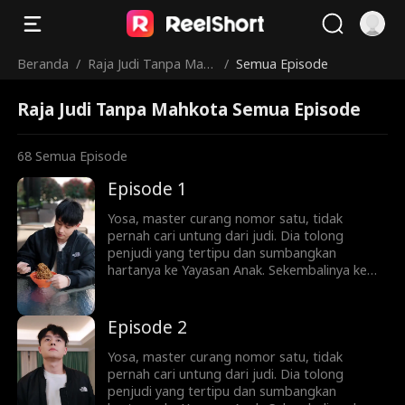
Beranda
/
Raja Judi Tanpa Mahk
/
Semua Episode
ota
Raja Judi Tanpa Mahkota Semua Episode
68
Semua Episode
Episode 1
Yosa, master curang nomor satu, tidak
pernah cari untung dari judi. Dia tolong
penjudi yang tertipu dan sumbangkan
hartanya ke Yayasan Anak. Sekembalinya ke
rumah, dia temukan Yovan, anak angkat licik
ayahnya, ingin mengusirnya. Setelah sang
kakak dibunuh Yovan, Yosa bangkit dan lawan
Episode 2
dia serta kakaknya, Juna. Mereka kabur ke
Hotel Salaya. Di sana, Yosa menang taruhan
Yosa, master curang nomor satu, tidak
nyawa lawan Pak Bima, rebut Biochip No. 1,
pernah cari untung dari judi. Dia tolong
dan seret Yovan serta Juna ke jalur hukum.
penjudi yang tertipu dan sumbangkan