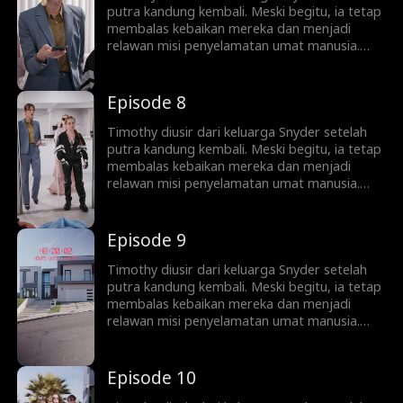
putra kandung kembali. Meski begitu, ia tetap
membalas kebaikan mereka dan menjadi
relawan misi penyelamatan umat manusia.
Bertahun-tahun kemudian, Timothy dipuja
sebagai pahlawan di Planet Artemis—
sementara keluarganya menyesal terlalu
Episode 8
lambat.
Timothy diusir dari keluarga Snyder setelah
putra kandung kembali. Meski begitu, ia tetap
membalas kebaikan mereka dan menjadi
relawan misi penyelamatan umat manusia.
Bertahun-tahun kemudian, Timothy dipuja
sebagai pahlawan di Planet Artemis—
sementara keluarganya menyesal terlalu
Episode 9
lambat.
Timothy diusir dari keluarga Snyder setelah
putra kandung kembali. Meski begitu, ia tetap
membalas kebaikan mereka dan menjadi
relawan misi penyelamatan umat manusia.
Bertahun-tahun kemudian, Timothy dipuja
sebagai pahlawan di Planet Artemis—
sementara keluarganya menyesal terlalu
Episode 10
lambat.