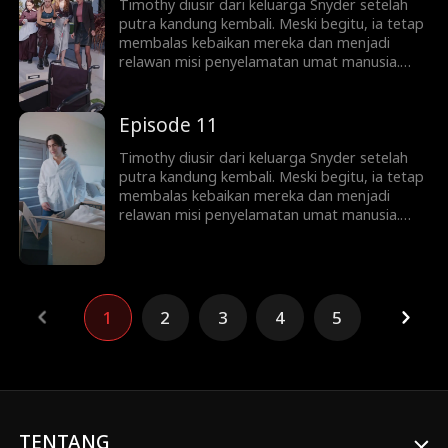
Timothy diusir dari keluarga Snyder setelah
putra kandung kembali. Meski begitu, ia tetap
membalas kebaikan mereka dan menjadi
relawan misi penyelamatan umat manusia.
Bertahun-tahun kemudian, Timothy dipuja
sebagai pahlawan di Planet Artemis—
sementara keluarganya menyesal terlalu
Episode 11
lambat.
Timothy diusir dari keluarga Snyder setelah
putra kandung kembali. Meski begitu, ia tetap
membalas kebaikan mereka dan menjadi
relawan misi penyelamatan umat manusia.
Bertahun-tahun kemudian, Timothy dipuja
sebagai pahlawan di Planet Artemis—
sementara keluarganya menyesal terlalu
lambat.
1
2
3
4
5
TENTANG