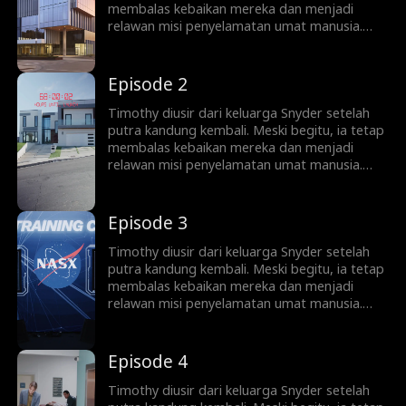
membalas kebaikan mereka dan menjadi
relawan misi penyelamatan umat manusia.
Bertahun-tahun kemudian, Timothy dipuja
sebagai pahlawan di Planet Artemis—
sementara keluarganya menyesal terlalu
Episode 2
lambat.
Timothy diusir dari keluarga Snyder setelah
putra kandung kembali. Meski begitu, ia tetap
membalas kebaikan mereka dan menjadi
relawan misi penyelamatan umat manusia.
Bertahun-tahun kemudian, Timothy dipuja
sebagai pahlawan di Planet Artemis—
sementara keluarganya menyesal terlalu
Episode 3
lambat.
Timothy diusir dari keluarga Snyder setelah
putra kandung kembali. Meski begitu, ia tetap
membalas kebaikan mereka dan menjadi
relawan misi penyelamatan umat manusia.
Bertahun-tahun kemudian, Timothy dipuja
sebagai pahlawan di Planet Artemis—
sementara keluarganya menyesal terlalu
Episode 4
lambat.
Timothy diusir dari keluarga Snyder setelah