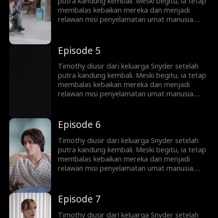
putra kandung kembali. Meski begitu, ia tetap
membalas kebaikan mereka dan menjadi
relawan misi penyelamatan umat manusia.
Bertahun-tahun kemudian, Timothy dipuja
sebagai pahlawan di Planet Artemis—
sementara keluarganya menyesal terlalu
Episode 5
lambat.
Timothy diusir dari keluarga Snyder setelah
putra kandung kembali. Meski begitu, ia tetap
membalas kebaikan mereka dan menjadi
relawan misi penyelamatan umat manusia.
Bertahun-tahun kemudian, Timothy dipuja
sebagai pahlawan di Planet Artemis—
sementara keluarganya menyesal terlalu
Episode 6
lambat.
Timothy diusir dari keluarga Snyder setelah
putra kandung kembali. Meski begitu, ia tetap
membalas kebaikan mereka dan menjadi
relawan misi penyelamatan umat manusia.
Bertahun-tahun kemudian, Timothy dipuja
sebagai pahlawan di Planet Artemis—
sementara keluarganya menyesal terlalu
Episode 7
lambat.
Timothy diusir dari keluarga Snyder setelah