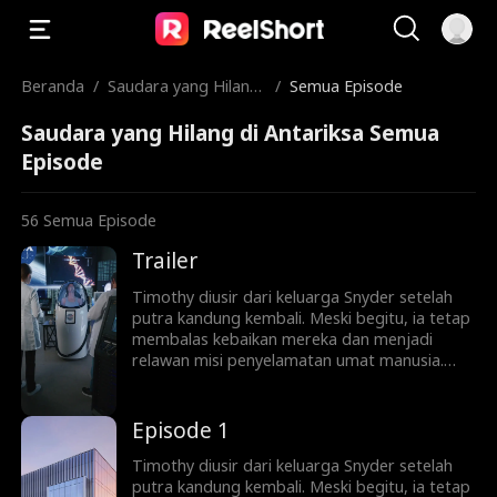
Beranda
/
Saudara yang Hilang
/
Semua Episode
di Antariksa
Saudara yang Hilang di Antariksa Semua
Episode
56
Semua Episode
Trailer
Timothy diusir dari keluarga Snyder setelah
putra kandung kembali. Meski begitu, ia tetap
membalas kebaikan mereka dan menjadi
relawan misi penyelamatan umat manusia.
Bertahun-tahun kemudian, Timothy dipuja
sebagai pahlawan di Planet Artemis—
sementara keluarganya menyesal terlalu
Episode 1
lambat.
Timothy diusir dari keluarga Snyder setelah
putra kandung kembali. Meski begitu, ia tetap