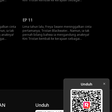
gai
Kini Tristan kembali ke kerajaan sebagai
 menjadi
pahlawan pembantai naga dan Freya menjadi
khirnya
pelayan pribadinya! Akankah Freya akhirnya
n?
mengungkap kebenaran pada Tristan?
EP 11
alkan cinta
Lima tahun lalu, Freya Swann meninggalkan cinta
un, ia tak
pertamanya, Tristan Blackwater... Namun, ia tak
 anaknya!
pernah bilang bahwa ia mengandung anaknya!
gai
Kini Tristan kembali ke kerajaan sebagai
 menjadi
pahlawan pembantai naga dan Freya menjadi
khirnya
pelayan pribadinya! Akankah Freya akhirnya
n?
mengungkap kebenaran pada Tristan?
Unduh
AN
Unduh