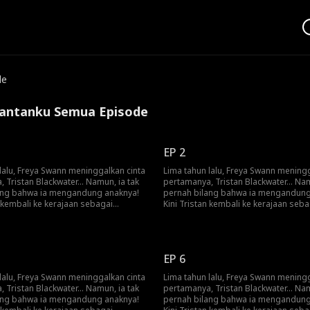
de
Mantanku Semua Episode
EP 2
lalu, Freya Swann meninggalkan cinta
Lima tahun lalu, Freya Swann meningg
 Tristan Blackwater... Namun, ia tak
pertamanya, Tristan Blackwater... Nam
ang bahwa ia mengandung anaknya!
pernah bilang bahwa ia mengandung
n kembali ke kerajaan sebagai
Kini Tristan kembali ke kerajaan seba
embantai naga dan Freya menjadi
pahlawan pembantai naga dan Freya
badinya! Akankah Freya akhirnya
pelayan pribadinya! Akankah Freya a
 kebenaran pada Tristan?
mengungkap kebenaran pada Trista
EP 6
lalu, Freya Swann meninggalkan cinta
Lima tahun lalu, Freya Swann meningg
 Tristan Blackwater... Namun, ia tak
pertamanya, Tristan Blackwater... Nam
ang bahwa ia mengandung anaknya!
pernah bilang bahwa ia mengandung