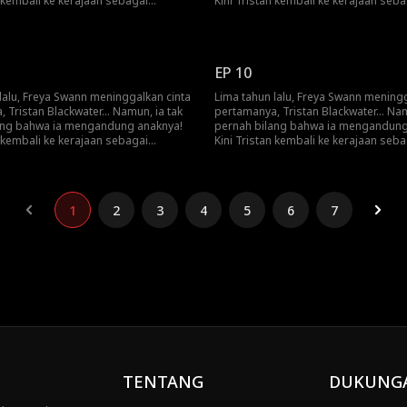
n kembali ke kerajaan sebagai
Kini Tristan kembali ke kerajaan seba
embantai naga dan Freya menjadi
pahlawan pembantai naga dan Freya
badinya! Akankah Freya akhirnya
pelayan pribadinya! Akankah Freya a
 kebenaran pada Tristan?
mengungkap kebenaran pada Trista
EP 10
lalu, Freya Swann meninggalkan cinta
Lima tahun lalu, Freya Swann meningg
 Tristan Blackwater... Namun, ia tak
pertamanya, Tristan Blackwater... Nam
ang bahwa ia mengandung anaknya!
pernah bilang bahwa ia mengandung
n kembali ke kerajaan sebagai
Kini Tristan kembali ke kerajaan seba
embantai naga dan Freya menjadi
pahlawan pembantai naga dan Freya
badinya! Akankah Freya akhirnya
pelayan pribadinya! Akankah Freya a
 kebenaran pada Tristan?
mengungkap kebenaran pada Trista
1
2
3
4
5
6
7
TENTANG
DUKUNG