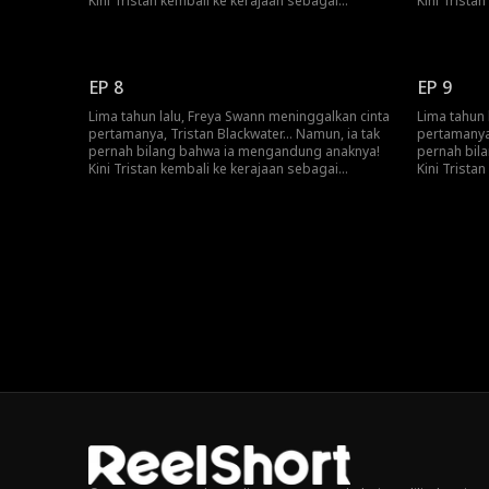
Kini Tristan kembali ke kerajaan sebagai
Kini Trista
pahlawan pembantai naga dan Freya menjadi
pahlawan p
pelayan pribadinya! Akankah Freya akhirnya
pelayan pri
mengungkap kebenaran pada Tristan?
mengungkap
EP 8
EP 9
Lima tahun lalu, Freya Swann meninggalkan cinta
Lima tahun 
pertamanya, Tristan Blackwater... Namun, ia tak
pertamanya,
pernah bilang bahwa ia mengandung anaknya!
pernah bil
Kini Tristan kembali ke kerajaan sebagai
Kini Trista
pahlawan pembantai naga dan Freya menjadi
pahlawan p
pelayan pribadinya! Akankah Freya akhirnya
pelayan pri
mengungkap kebenaran pada Tristan?
mengungkap