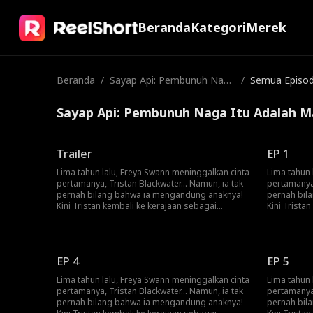
Beranda
Kategori
Merek
Beranda
/
Sayap Api: Pembunuh Naga
/
Semua Episo
Itu Adalah Mantanku
Sayap Api: Pembunuh Naga Itu Adalah 
Trailer
EP 1
Lima tahun lalu, Freya Swann meninggalkan cinta
Lima tahun 
pertamanya, Tristan Blackwater... Namun, ia tak
pertamanya,
pernah bilang bahwa ia mengandung anaknya!
pernah bil
Kini Tristan kembali ke kerajaan sebagai
Kini Trista
pahlawan pembantai naga dan Freya menjadi
pahlawan p
pelayan pribadinya! Akankah Freya akhirnya
pelayan pri
mengungkap kebenaran pada Tristan?
mengungkap
EP 4
EP 5
Lima tahun lalu, Freya Swann meninggalkan cinta
Lima tahun 
pertamanya, Tristan Blackwater... Namun, ia tak
pertamanya,
pernah bilang bahwa ia mengandung anaknya!
pernah bil