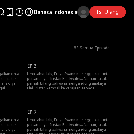
Isi Ulang
Bahasa indonesia
83
Semua Episode
EP 3
alkan cinta
Lima tahun lalu, Freya Swann meninggalkan cinta
un, ia tak
pertamanya, Tristan Blackwater... Namun, ia tak
 anaknya!
pernah bilang bahwa ia mengandung anaknya!
gai
Kini Tristan kembali ke kerajaan sebagai
 menjadi
pahlawan pembantai naga dan Freya menjadi
khirnya
pelayan pribadinya! Akankah Freya akhirnya
n?
mengungkap kebenaran pada Tristan?
EP 7
alkan cinta
Lima tahun lalu, Freya Swann meninggalkan cinta
un, ia tak
pertamanya, Tristan Blackwater... Namun, ia tak
 anaknya!
pernah bilang bahwa ia mengandung anaknya!