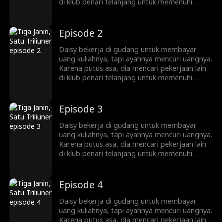
di klub penari telanjang untuk memenuhi
kebutuhan hidup. Di sana, dia berhubungan
seks satu malam dengan Marcus, seorang
triliuner. Tak lama kemudian, Daisy
Episode 2
mengetahui bahwa dia hamil kembar tiga.
Daisy bekerja di gudang untuk membayar
uang kuliahnya, tapi ayahnya mencuri uangnya.
Karena putus asa, dia mencari pekerjaan lain
di klub penari telanjang untuk memenuhi
kebutuhan hidup. Di sana, dia berhubungan
seks satu malam dengan Marcus, seorang
triliuner. Tak lama kemudian, Daisy
Episode 3
mengetahui bahwa dia hamil kembar tiga.
Daisy bekerja di gudang untuk membayar
uang kuliahnya, tapi ayahnya mencuri uangnya.
Karena putus asa, dia mencari pekerjaan lain
di klub penari telanjang untuk memenuhi
kebutuhan hidup. Di sana, dia berhubungan
seks satu malam dengan Marcus, seorang
triliuner. Tak lama kemudian, Daisy
Episode 4
mengetahui bahwa dia hamil kembar tiga.
Daisy bekerja di gudang untuk membayar
uang kuliahnya, tapi ayahnya mencuri uangnya.
Karena putus asa, dia mencari pekerjaan lain