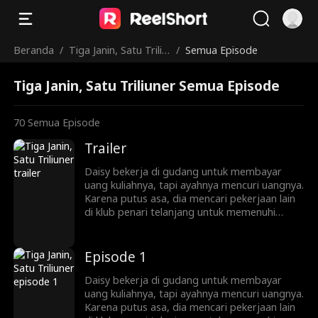
Beranda
/
Tiga Janin, Satu Triliu
/
Semua Episode
ner
Tiga Janin, Satu Triliuner Semua Episode
70
Semua Episode
Trailer
Daisy bekerja di gudang untuk membayar
uang kuliahnya, tapi ayahnya mencuri uangnya.
Karena putus asa, dia mencari pekerjaan lain
di klub penari telanjang untuk memenuhi
kebutuhan hidup. Di sana, dia berhubungan
seks satu malam dengan Marcus, seorang
triliuner. Tak lama kemudian, Daisy
Episode 1
mengetahui bahwa dia hamil kembar tiga.
Daisy bekerja di gudang untuk membayar
uang kuliahnya, tapi ayahnya mencuri uangnya.
Karena putus asa, dia mencari pekerjaan lain