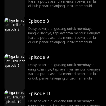
Karena putus asa, dia mencari pekerjaan lain
di klub penari telanjang untuk memenuhi
kebutuhan hidup. Di sana, dia berhubungan
seks satu malam dengan Marcus, seorang
triliuner. Tak lama kemudian, Daisy
Episode 8
mengetahui bahwa dia hamil kembar tiga.
Daisy bekerja di gudang untuk membayar
uang kuliahnya, tapi ayahnya mencuri uangnya.
Karena putus asa, dia mencari pekerjaan lain
di klub penari telanjang untuk memenuhi
kebutuhan hidup. Di sana, dia berhubungan
seks satu malam dengan Marcus, seorang
triliuner. Tak lama kemudian, Daisy
Episode 9
mengetahui bahwa dia hamil kembar tiga.
Daisy bekerja di gudang untuk membayar
uang kuliahnya, tapi ayahnya mencuri uangnya.
Karena putus asa, dia mencari pekerjaan lain
di klub penari telanjang untuk memenuhi
kebutuhan hidup. Di sana, dia berhubungan
seks satu malam dengan Marcus, seorang
triliuner. Tak lama kemudian, Daisy
Episode 10
mengetahui bahwa dia hamil kembar tiga.
Daisy bekerja di gudang untuk membayar
uang kuliahnya, tapi ayahnya mencuri uangnya.