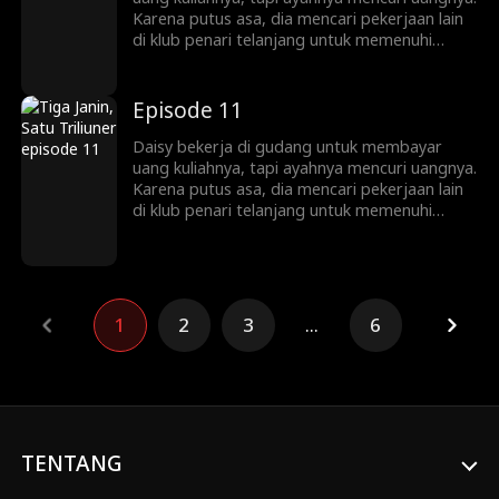
Karena putus asa, dia mencari pekerjaan lain
di klub penari telanjang untuk memenuhi
kebutuhan hidup. Di sana, dia berhubungan
seks satu malam dengan Marcus, seorang
triliuner. Tak lama kemudian, Daisy
Episode 11
mengetahui bahwa dia hamil kembar tiga.
Daisy bekerja di gudang untuk membayar
uang kuliahnya, tapi ayahnya mencuri uangnya.
Karena putus asa, dia mencari pekerjaan lain
di klub penari telanjang untuk memenuhi
kebutuhan hidup. Di sana, dia berhubungan
seks satu malam dengan Marcus, seorang
triliuner. Tak lama kemudian, Daisy
mengetahui bahwa dia hamil kembar tiga.
1
2
3
...
6
TENTANG