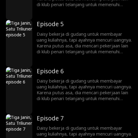
di klub penari telanjang untuk memenuhi
kebutuhan hidup. Di sana, dia berhubungan
seks satu malam dengan Marcus, seorang
triliuner. Tak lama kemudian, Daisy
Episode 5
mengetahui bahwa dia hamil kembar tiga.
Daisy bekerja di gudang untuk membayar
uang kuliahnya, tapi ayahnya mencuri uangnya.
Karena putus asa, dia mencari pekerjaan lain
di klub penari telanjang untuk memenuhi
kebutuhan hidup. Di sana, dia berhubungan
seks satu malam dengan Marcus, seorang
triliuner. Tak lama kemudian, Daisy
Episode 6
mengetahui bahwa dia hamil kembar tiga.
Daisy bekerja di gudang untuk membayar
uang kuliahnya, tapi ayahnya mencuri uangnya.
Karena putus asa, dia mencari pekerjaan lain
di klub penari telanjang untuk memenuhi
kebutuhan hidup. Di sana, dia berhubungan
seks satu malam dengan Marcus, seorang
triliuner. Tak lama kemudian, Daisy
Episode 7
mengetahui bahwa dia hamil kembar tiga.
Daisy bekerja di gudang untuk membayar
uang kuliahnya, tapi ayahnya mencuri uangnya.