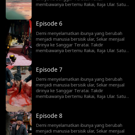
membawanya bertemu Rakai, Raja Ular. Satu
malam terlarang membuat Sekar hamil—dan
melahirkan sembilan telur ular. Saat dituduh
siluman dan diburu seluruh desa, Rakai
Episode 6
kembali setelah ujian langit. Ia menyelamatkan
Sekar—dan menyadari bahwa gadis itu adalah
Demi menyelamatkan ibunya yang berubah
putri orang yang pernah menyelamatkan
menjadi manusia bersisik ular, Sekar menjual
nyawanya.
dirinya ke Sanggar Teratai. Takdir
membawanya bertemu Rakai, Raja Ular. Satu
malam terlarang membuat Sekar hamil—dan
melahirkan sembilan telur ular. Saat dituduh
siluman dan diburu seluruh desa, Rakai
Episode 7
kembali setelah ujian langit. Ia menyelamatkan
Sekar—dan menyadari bahwa gadis itu adalah
Demi menyelamatkan ibunya yang berubah
putri orang yang pernah menyelamatkan
menjadi manusia bersisik ular, Sekar menjual
nyawanya.
dirinya ke Sanggar Teratai. Takdir
membawanya bertemu Rakai, Raja Ular. Satu
malam terlarang membuat Sekar hamil—dan
melahirkan sembilan telur ular. Saat dituduh
siluman dan diburu seluruh desa, Rakai
Episode 8
kembali setelah ujian langit. Ia menyelamatkan
Sekar—dan menyadari bahwa gadis itu adalah
Demi menyelamatkan ibunya yang berubah
putri orang yang pernah menyelamatkan
menjadi manusia bersisik ular, Sekar menjual