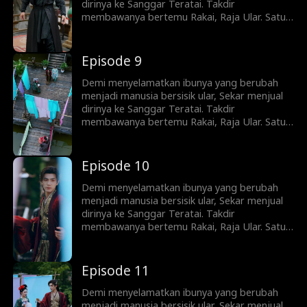
nyawanya.
dirinya ke Sanggar Teratai. Takdir
membawanya bertemu Rakai, Raja Ular. Satu
malam terlarang membuat Sekar hamil—dan
melahirkan sembilan telur ular. Saat dituduh
siluman dan diburu seluruh desa, Rakai
Episode 9
kembali setelah ujian langit. Ia menyelamatkan
Sekar—dan menyadari bahwa gadis itu adalah
Demi menyelamatkan ibunya yang berubah
putri orang yang pernah menyelamatkan
menjadi manusia bersisik ular, Sekar menjual
nyawanya.
dirinya ke Sanggar Teratai. Takdir
membawanya bertemu Rakai, Raja Ular. Satu
malam terlarang membuat Sekar hamil—dan
melahirkan sembilan telur ular. Saat dituduh
siluman dan diburu seluruh desa, Rakai
Episode 10
kembali setelah ujian langit. Ia menyelamatkan
Sekar—dan menyadari bahwa gadis itu adalah
Demi menyelamatkan ibunya yang berubah
putri orang yang pernah menyelamatkan
menjadi manusia bersisik ular, Sekar menjual
nyawanya.
dirinya ke Sanggar Teratai. Takdir
membawanya bertemu Rakai, Raja Ular. Satu
malam terlarang membuat Sekar hamil—dan
melahirkan sembilan telur ular. Saat dituduh
siluman dan diburu seluruh desa, Rakai
Episode 11
kembali setelah ujian langit. Ia menyelamatkan
Sekar—dan menyadari bahwa gadis itu adalah
Demi menyelamatkan ibunya yang berubah
putri orang yang pernah menyelamatkan
menjadi manusia bersisik ular, Sekar menjual