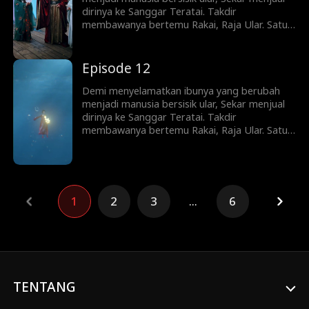
nyawanya.
dirinya ke Sanggar Teratai. Takdir
membawanya bertemu Rakai, Raja Ular. Satu
malam terlarang membuat Sekar hamil—dan
melahirkan sembilan telur ular. Saat dituduh
siluman dan diburu seluruh desa, Rakai
Episode 12
kembali setelah ujian langit. Ia menyelamatkan
Sekar—dan menyadari bahwa gadis itu adalah
Demi menyelamatkan ibunya yang berubah
putri orang yang pernah menyelamatkan
menjadi manusia bersisik ular, Sekar menjual
nyawanya.
dirinya ke Sanggar Teratai. Takdir
membawanya bertemu Rakai, Raja Ular. Satu
malam terlarang membuat Sekar hamil—dan
melahirkan sembilan telur ular. Saat dituduh
siluman dan diburu seluruh desa, Rakai
kembali setelah ujian langit. Ia menyelamatkan
Sekar—dan menyadari bahwa gadis itu adalah
1
2
3
...
6
putri orang yang pernah menyelamatkan
nyawanya.
TENTANG