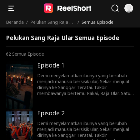
Beranda
/
Pelukan Sang Raja Ul
/
Semua Episode
ar
Pelukan Sang Raja Ular Semua Episode
62
Semua Episode
Episode 1
Demi menyelamatkan ibunya yang berubah
menjadi manusia bersisik ular, Sekar menjual
dirinya ke Sanggar Teratai. Takdir
membawanya bertemu Rakai, Raja Ular. Satu
malam terlarang membuat Sekar hamil—dan
melahirkan sembilan telur ular. Saat dituduh
siluman dan diburu seluruh desa, Rakai
Episode 2
kembali setelah ujian langit. Ia menyelamatkan
Sekar—dan menyadari bahwa gadis itu adalah
Demi menyelamatkan ibunya yang berubah
putri orang yang pernah menyelamatkan
menjadi manusia bersisik ular, Sekar menjual
nyawanya.
dirinya ke Sanggar Teratai. Takdir