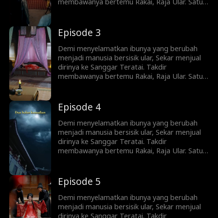
membawanya bertemu Rakai, Raja Ular. Satu
malam terlarang membuat Sekar hamil—dan
melahirkan sembilan telur ular. Saat dituduh
siluman dan diburu seluruh desa, Rakai
Episode 3
kembali setelah ujian langit. Ia menyelamatkan
Sekar—dan menyadari bahwa gadis itu adalah
Demi menyelamatkan ibunya yang berubah
putri orang yang pernah menyelamatkan
menjadi manusia bersisik ular, Sekar menjual
nyawanya.
dirinya ke Sanggar Teratai. Takdir
membawanya bertemu Rakai, Raja Ular. Satu
malam terlarang membuat Sekar hamil—dan
melahirkan sembilan telur ular. Saat dituduh
siluman dan diburu seluruh desa, Rakai
Episode 4
kembali setelah ujian langit. Ia menyelamatkan
Sekar—dan menyadari bahwa gadis itu adalah
Demi menyelamatkan ibunya yang berubah
putri orang yang pernah menyelamatkan
menjadi manusia bersisik ular, Sekar menjual
nyawanya.
dirinya ke Sanggar Teratai. Takdir
membawanya bertemu Rakai, Raja Ular. Satu
malam terlarang membuat Sekar hamil—dan
melahirkan sembilan telur ular. Saat dituduh
siluman dan diburu seluruh desa, Rakai
Episode 5
kembali setelah ujian langit. Ia menyelamatkan
Sekar—dan menyadari bahwa gadis itu adalah
Demi menyelamatkan ibunya yang berubah
putri orang yang pernah menyelamatkan
menjadi manusia bersisik ular, Sekar menjual
nyawanya.
dirinya ke Sanggar Teratai. Takdir