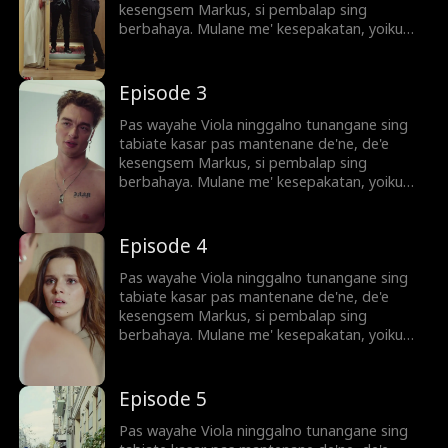
hatine lan ngancurno keluargane? Opo Viola
kesengsem Markus, si pembalap sing
mesti mbale' ning dunia sing akeh kekangan
berbahaya. Mulane me' kesepakatan, yoiku
sing meh ngancurne dewe'e?
ambungan gawe imbalan teko' Markus. Tapi
perci'an geni berubah dadi geni sing
mbebasno. Akhire Markus ngaku nek
Episode 3
kecelakaan tabrak lari sing nganggu selama iki
tibae wis ngerenggut nyowo bapa'e Viola.
Pas wayahe Viola ninggalno tunangane sing
Opo Viola sanggup nyepurani sing godo
tabiate kasar pas mantenane de'ne, de'e
hatine lan ngancurno keluargane? Opo Viola
kesengsem Markus, si pembalap sing
mesti mbale' ning dunia sing akeh kekangan
berbahaya. Mulane me' kesepakatan, yoiku
sing meh ngancurne dewe'e?
ambungan gawe imbalan teko' Markus. Tapi
perci'an geni berubah dadi geni sing
mbebasno. Akhire Markus ngaku nek
Episode 4
kecelakaan tabrak lari sing nganggu selama iki
tibae wis ngerenggut nyowo bapa'e Viola.
Pas wayahe Viola ninggalno tunangane sing
Opo Viola sanggup nyepurani sing godo
tabiate kasar pas mantenane de'ne, de'e
hatine lan ngancurno keluargane? Opo Viola
kesengsem Markus, si pembalap sing
mesti mbale' ning dunia sing akeh kekangan
berbahaya. Mulane me' kesepakatan, yoiku
sing meh ngancurne dewe'e?
ambungan gawe imbalan teko' Markus. Tapi
perci'an geni berubah dadi geni sing
mbebasno. Akhire Markus ngaku nek
Episode 5
kecelakaan tabrak lari sing nganggu selama iki
tibae wis ngerenggut nyowo bapa'e Viola.
Pas wayahe Viola ninggalno tunangane sing