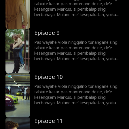
Opo Viola sanggup nyepurani sing godo
tabiate kasar pas mantenane de'ne, de'e
hatine lan ngancurno keluargane? Opo Viola
kesengsem Markus, si pembalap sing
mesti mbale' ning dunia sing akeh kekangan
berbahaya. Mulane me' kesepakatan, yoiku
sing meh ngancurne dewe'e?
ambungan gawe imbalan teko' Markus. Tapi
perci'an geni berubah dadi geni sing
mbebasno. Akhire Markus ngaku nek
Episode 9
kecelakaan tabrak lari sing nganggu selama iki
tibae wis ngerenggut nyowo bapa'e Viola.
Pas wayahe Viola ninggalno tunangane sing
Opo Viola sanggup nyepurani sing godo
tabiate kasar pas mantenane de'ne, de'e
hatine lan ngancurno keluargane? Opo Viola
kesengsem Markus, si pembalap sing
mesti mbale' ning dunia sing akeh kekangan
berbahaya. Mulane me' kesepakatan, yoiku
sing meh ngancurne dewe'e?
ambungan gawe imbalan teko' Markus. Tapi
perci'an geni berubah dadi geni sing
mbebasno. Akhire Markus ngaku nek
Episode 10
kecelakaan tabrak lari sing nganggu selama iki
tibae wis ngerenggut nyowo bapa'e Viola.
Pas wayahe Viola ninggalno tunangane sing
Opo Viola sanggup nyepurani sing godo
tabiate kasar pas mantenane de'ne, de'e
hatine lan ngancurno keluargane? Opo Viola
kesengsem Markus, si pembalap sing
mesti mbale' ning dunia sing akeh kekangan
berbahaya. Mulane me' kesepakatan, yoiku
sing meh ngancurne dewe'e?
ambungan gawe imbalan teko' Markus. Tapi
perci'an geni berubah dadi geni sing
mbebasno. Akhire Markus ngaku nek
Episode 11
kecelakaan tabrak lari sing nganggu selama iki