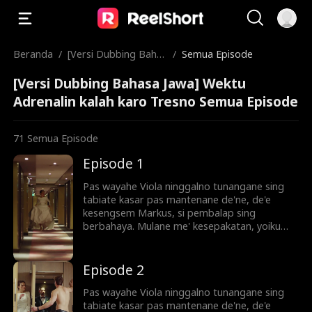
Beranda
/
[Versi Dubbing Bahas
/
Semua Episode
a Jawa] Wektu Adren
[Versi Dubbing Bahasa Jawa] Wektu
alin kalah karo Tresn
o
Adrenalin kalah karo Tresno Semua Episode
71
Semua Episode
Episode 1
Pas wayahe Viola ninggalno tunangane sing
tabiate kasar pas mantenane de'ne, de'e
kesengsem Markus, si pembalap sing
berbahaya. Mulane me' kesepakatan, yoiku
ambungan gawe imbalan teko' Markus. Tapi
perci'an geni berubah dadi geni sing
mbebasno. Akhire Markus ngaku nek
Episode 2
kecelakaan tabrak lari sing nganggu selama iki
tibae wis ngerenggut nyowo bapa'e Viola.
Pas wayahe Viola ninggalno tunangane sing
Opo Viola sanggup nyepurani sing godo
tabiate kasar pas mantenane de'ne, de'e