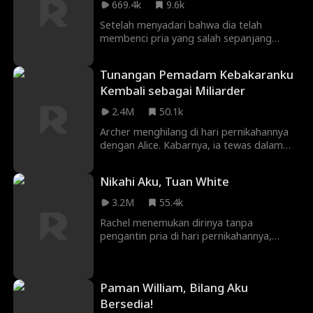
669.4k
9.6k
koma!
Setelah menyadari bahwa dia telah
membenci pria yang salah sepanjang
hidupnya, Elena meninggal dalam pelukan
suaminya Marcus. Dalam twist nasib, Elena
Tunangan Pemadam Kebakaranku
dibawa kembali ke masa lalu. Belum
Kembali sebagai Miliarder
terlambat, dia masih punya waktu untuk
mengubah segalanya. Dalam kehidupan ini,
2.4M
50.1k
dia tidak akan membenci suaminya ... dia
akan melindunginya dengan cara apa pun.
Archer menghilang di hari pernikahannya
dengan Alice. Kabarnya, ia tewas dalam
ledakan saat bertugas memadamkan api.
Orang tua Alice yang serakah memaksanya
Nikahi Aku, Tuan White
menikah dengan pria berengsek bernama
Philip. Di pernikahan paksanya, Alice
3.2M
55.4k
akhirnya melihat sang suami lagi—namun
Rachel menemukan dirinya tanpa
pria itu kini bertunangan dengan wanita
pengantin pria di hari pernikahannya,
lain.
hanya untuk menyadari bahwa calon
suaminya sedang tidur dengan sepupunya
sendiri! Menolak menjadi bahan tertawaan
Paman William, Bilang Aku
kota, Rachel memutuskan untuk
melanjutkan pernikahan, hanya ada satu
Bersedia!