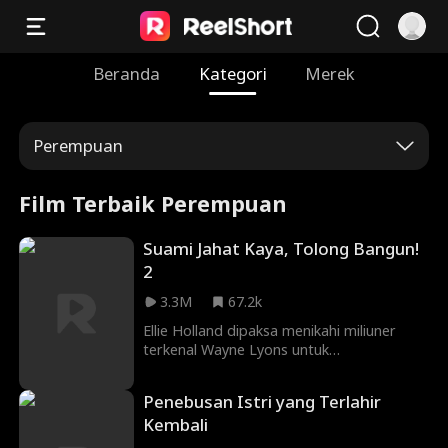
Beranda
Kategori
Merek
Perempuan
Film Terbaik Perempuan
Suami Jahat Kaya, Tolong Bangun!
2
3.3M
67.2k
Ellie Holland dipaksa menikahi miliuner
terkenal Wayne Lyons untuk
menyelamatkan nyawa ayahnya. Dengan
harga lima juta dolar yang besar, Ellie
Penebusan Istri yang Terlahir
menjual dirinya ke keluarga Lyons dengan
Kembali
janji untuk memberikan keturunan. Namun,
ada satu masalah... Wayne Lyons sedang