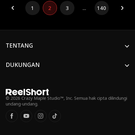
menemukan kebenaran lebih bengkok, dan
1
2
3
...
140
mencintai lebih kuat daripada yang bisa
dia bayangkan.
TENTANG
DUKUNGAN
© 2026 Crazy Maple Studio™, Inc. Semua hak cipta dilindungi
undang-undang.