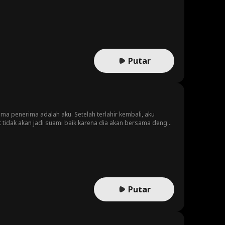
, dan Cynthia berniat memaksa pernikahan mereka saat Clara
elah dihina lagi, musuh menyerbu kerajaan. Clara
Putar
ma penerima adalah aku. Setelah terlahir kembali, aku
rt tidak akan jadi suami baik karena dia akan bersama dengan
Putar