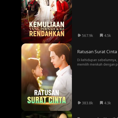
identitas Cello terungkap,
menikah dengan Hasan. Cel
menyesal dan memohon aga
567.9k
4.5k
Ratusan Surat Cinta
Di kehidupan sebelumnya, p
memilih menikah dengan pam
cinta pertamanya setelah 
383.8k
4.3k