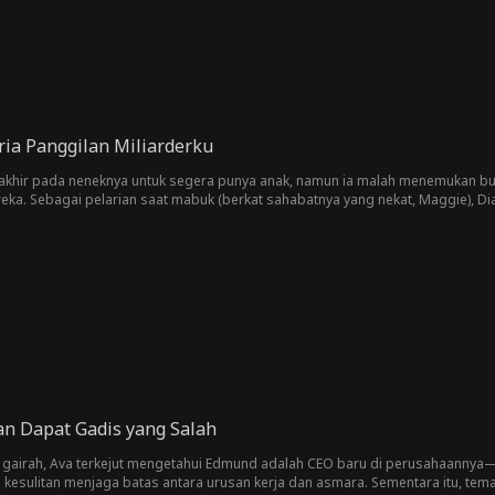
ria Panggilan Miliarderku
rakhir pada neneknya untuk segera punya anak, namun ia malah menemukan bukt
reka. Sebagai pelarian saat mabuk (berkat sahabatnya yang nekat, Maggie), D
amun rabun senjanya menyembunyikan fakta mengejutkan: Eddie sebenarnya a
etelah belajar di luar negeri, ia kini kembali sebagai miliarder tanpa ampun..
ipan berkuasa; di malam hari, ia rela menjadi pria panggilan setianya, berteka
n Dapat Gadis yang Salah
gairah, Ava terkejut mengetahui Edmund adalah CEO baru di perusahaannya—d
a kesulitan menjaga batas antara urusan kerja dan asmara. Sementara itu, 