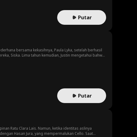
Putar
derhana bersama kekasihnya, Paula Lyka, setelah berhasil
ereka, Siska. Lima tahun kemudian, Justin mengetahui bahwa
a ulang tahun Keluarga Onda. Di pesta itu, Justin berhasil
Pada akhirnya, sekeluarga itu bersatu kembali. Justin
ncul antara dirinya dan ayahnya, Denis Hedo.
Putar
an Ratu Clara Lais. Namun, ketika identitas aslinya
n dengan Hasan Jura, yang mempermalukan Cello. Saat