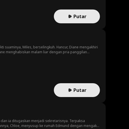
Putar
i suaminya, Miles, berselingkuh. Hancur, Diane mengakhiri
iane menghabiskan malam liar dengan pria panggilan
dalah Dominic, teman kuliahnya dan Miles yang diam-diam
. dan rela melakukan apa saja demi memenangkan kembali hati
d membuat Diane jatuh cinta padanya.
Putar
an ia ditugaskan menjadi sekretarisnya. Terpaksa
temannya, Chloe, menyusup ke rumah Edmund dengan mengaku