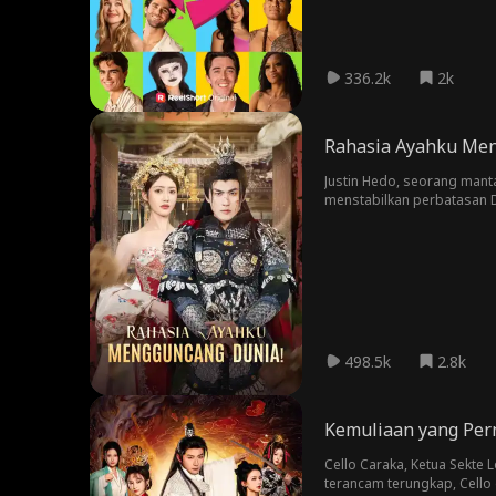
336.2k
2k
Rahasia Ayahku Men
Justin Hedo, seorang mant
menstabilkan perbatasan Da
Paula dipaksa bertunangan 
menyelamatkan Paula dan m
juga kembali ke Desa Hed
498.5k
2.8k
Kemuliaan yang Per
Cello Caraka, Ketua Sekte
terancam terungkap, Cello 