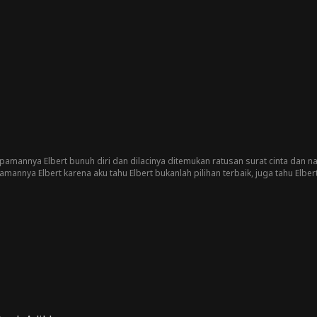
 Ratu Cynthia merekrutnya untuk bekerja sama dan menikahinya. Cello menolak
lo bersumpah untuk membalas dendam pada hari pernikahan Clara. Namun, set
r Cello kembali menyelamatkan negara.
amannya Elbert bunuh diri dan dilacinya ditemukan ratusan surat cinta dan na
annya Elbert karena aku tahu Elbert bukanlah pilihan terbaik, juga tahu Elbe
aku meninggal karena keguguran...