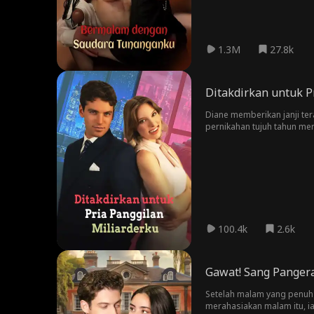
1.3M
27.8k
Ditakdirkan untuk P
Diane memberikan janji te
pernikahan tujuh tahun me
tampan bernama Eddie... n
mencintainya selama ini. S
Diane. Di siang hari, ia ta
100.4k
2.6k
Gawat! Sang Pangera
Setelah malam yang penuh 
merahasiakan malam itu, i