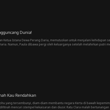
gguncang Dunia!
an Ketua Istana Dewa Perang Daria, memutuskan untuk menjalani kehidupan se
ria. Namun, Paula dibawa pergi oleh keluarganya setelah melahirkan putri m
dengan Toni Onda. Demi menyelamatkan istrinya, Justin membawa Siska ke pest
emberikan pukulan telak kepada Keluarga Onda dengan kekuatan Dewa Perang. 
o dan membalas budi penduduk desa dengan emas. Namun, kesalahpahaman mu
nah Kau Rendahkan
 Lohu yang tersembunyi, diam-diam membantu negara Kerta di bawah kepemimpin
difitnah mencuri stempel kekaisaran dan diusir. Ratu Clara malah bertunanga