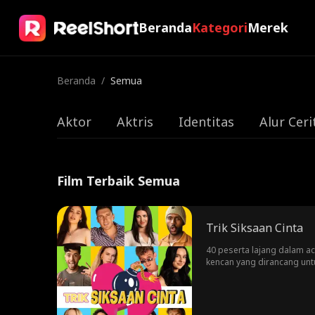
Beranda
Kategori
Merek
Beranda
/
Semua
Aktor
Aktris
Identitas
Alur Ceri
Film Terbaik Semua
Trik Siksaan Cinta
40 peserta lajang dalam ac
kencan yang dirancang unt
pasangan yang sudah terben