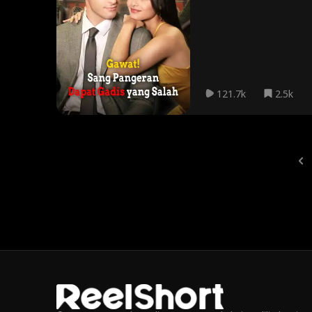
sebagai wanita misterius 
kejutan besar, Ava menget
bersama.
121.7k
2.5k