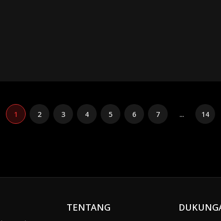
dari malam tersebut. Saat Chloe menggoda Edmund dan menyiksa Ava, kelici
ahui bahwa dirinya adalah pewaris sah kerajaan hotel mewah. Setelah kebena
1
2
3
4
5
6
7
...
14
TENTANG
DUKUNG