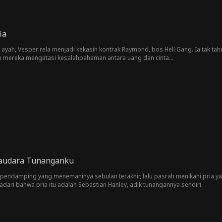
ia
yah, Vesper rela menjadi kekasih kontrak Raymond, bos Hell Gang. Ia tak tah
 mereka mengatasi kesalahpahaman antara uang dan cinta...
audara Tunanganku
pendamping yang menemaninya sebulan terakhir, lalu pasrah menikahi pria yang
dari bahwa pria itu adalah Sebastian Hanley, adik tunangannya sendiri.