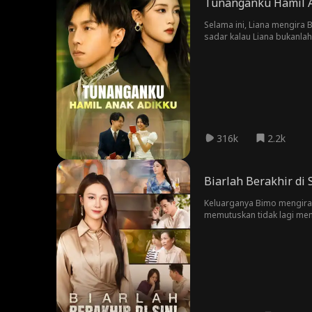
Tunanganku Hamil 
Selama ini, Liana mengira 
sadar kalau Liana bukanlah
cinta sejatinya dengan bak
316k
2.2k
Biarlah Berakhir di 
Keluarganya Bimo mengira E
memutuskan tidak lagi mem
pergi dengan senang, seda