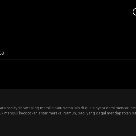
ta
ara reality show saling memilih satu sama lain di dunia nyata demi mencari ci
uk menguji kecocokan antar mereka. Namun, bagi yang gagal mendapatkan pa
tuk, mereka akan mendapat uang tunai. Bisakah cinta bertahan dari trik siksa