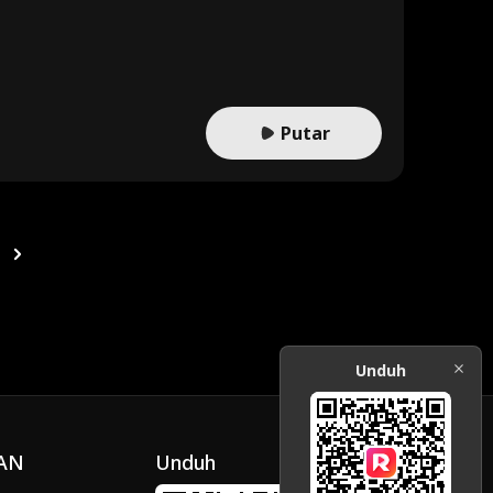
kannya justru membuat Edmund dan Ava makin dekat. Dalam
ran terungkap, Edmund dan Ava pun akhirnya hidup bahagia
Putar
Unduh
AN
Unduh