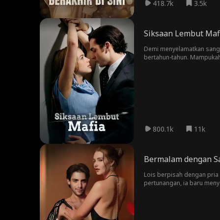
418.7k
3.5k
Siksaan Lembut Maf
Demi menyelamatkan sang a
bertahun-tahun. Mampukah
800.1k
11k
Bermalam dengan S
Lois berpisah dengan pria 
pertunangan, ia baru menya