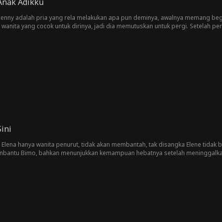
Anak Adikku
Benny adalah pria yang rela melakukan apa pun deminya, awalnya memang begitu
 wanita yang cocok untuk dirinya, jadi dia memutuskan untuk pergi. Setelah 
at desainnya yang luar biasa.
Sini
lena hanya wanita penurut, tidak akan membantah, tak disangka Elene tidak be
bantu Bimo, bahkan menunjukkan kemampuan hebatnya setelah meninggalkan B
ngkan keluarganya menjadi hancur.