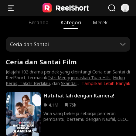
Beranda
Kategori
Merek
Ceria dan Santai
Ceria dan Santai Film
Jelajahi 102 drama pendek yang dibintangi Ceria dan Santai di
ReelShort, termasuk
Istri Menggemaskan Tuan Hills
,
Hidup
Keras, Takdir Berkilau
, dan
Skandal
...
Tampilkan Lebih Banyak
Hati-hatilah dengan Kamera!
4.1M
75k
Vina yang bekerja sebagai pemeran
pembantu, bertemu dengan Naufal, CEO
Media Winarto yang menawarkan untuk
berperan sebagai adiknya yang telah lama